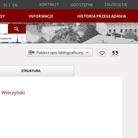
KONTRAST
ZALOGUJ SIĘ
UDOSTĘPNIJ
PL
EN
SY
INFORMACJE
HISTORIA PRZEGLĄDANIA
nsowane
?
Pobierz opis bibliograficzny
STRUKTURA
 Wieczyński