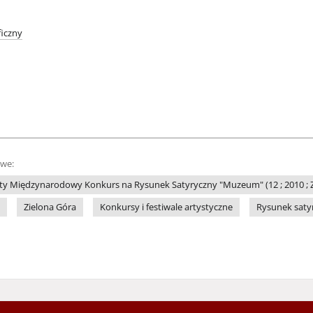
iczny
owe:
ty Międzynarodowy Konkurs na Rysunek Satyryczny "Muzeum" (12 ; 2010 ; Z
Zielona Góra
Konkursy i festiwale artystyczne
Rysunek saty