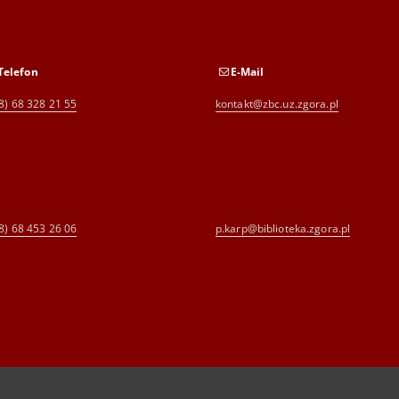
Telefon
E-Mail
8) 68 328 21 55
kontakt@zbc.uz.zgora.pl
8) 68 453 26 06
p.karp@biblioteka.zgora.pl