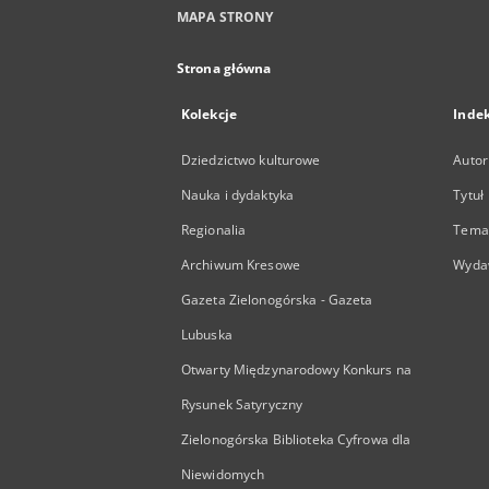
MAPA STRONY
Strona główna
Kolekcje
Inde
Dziedzictwo kulturowe
Autor
Nauka i dydaktyka
Tytuł
Regionalia
Temat
Archiwum Kresowe
Wyda
Gazeta Zielonogórska - Gazeta
Lubuska
Otwarty Międzynarodowy Konkurs na
Rysunek Satyryczny
Zielonogórska Biblioteka Cyfrowa dla
Niewidomych