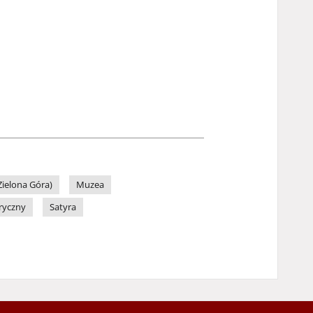
ielona Góra)
Muzea
ryczny
Satyra