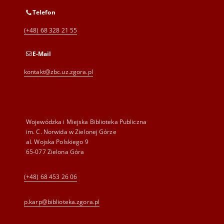
Telefon
(+48) 68 328 21 55
E-Mail
kontakt@zbc.uz.zgora.pl
Wojewódzka i Miejska Biblioteka Publiczna
im. C. Norwida w Zielonej Górze
al. Wojska Polskiego 9
65-077 Zielona Góra
(+48) 68 453 26 06
p.karp@biblioteka.zgora.pl