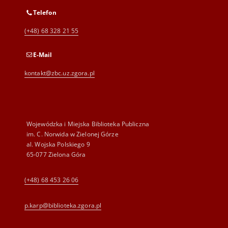
Telefon
(+48) 68 328 21 55
E-Mail
kontakt@zbc.uz.zgora.pl
Wojewódzka i Miejska Biblioteka Publiczna
im. C. Norwida w Zielonej Górze
al. Wojska Polskiego 9
65-077 Zielona Góra
(+48) 68 453 26 06
p.karp@biblioteka.zgora.pl