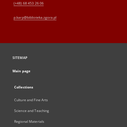
(+48) 68 453 26 06
p.karp@biblioteka.zgora.pl
SITEMAP
Main page
Collections
Culture and Fine Arts
Science and Teaching
Regional Materials