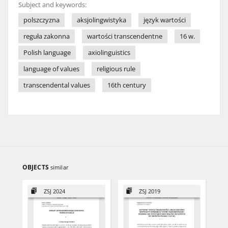
Subject and keywords:
polszczyzna
aksjolingwistyka
język wartości
reguła zakonna
wartości transcendentne
16 w.
Polish language
axiolinguistics
language of values
religious rule
transcendental values
16th century
OBJECTS
similar
ZSJ 2024
ZSJ 2019