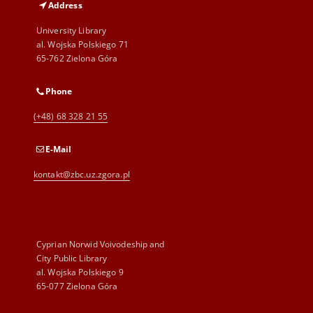
Address
University Library
al. Wojska Polskiego 71
65-762 Zielona Góra
Phone
(+48) 68 328 21 55
E-Mail
kontakt@zbc.uz.zgora.pl
Cyprian Norwid Voivodeship and
City Public Library
al. Wojska Polskiego 9
65-077 Zielona Góra