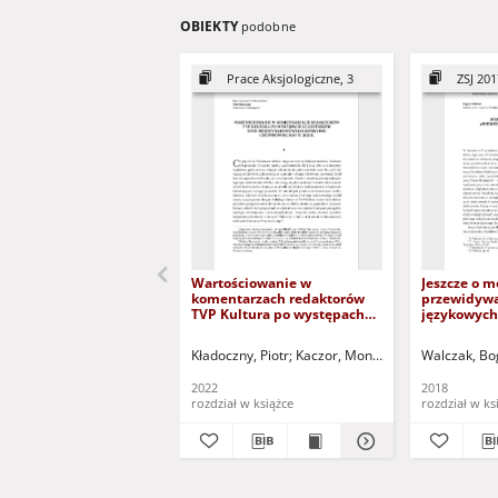
OBIEKTY
podobne
Prace Aksjologiczne, 3
ZSJ 201
Wartościowanie w
Jeszcze o m
komentarzach redaktorów
przewidywa
TVP Kultura po występach
językowych 
uczestników XVIII
possibilitie
Międzynarodowego
linguistic 
Kładoczny, Piotr
Kaczor, Monika - red. nauk.
Walczak, B
Kład
Konkursu Chopinowskiego w
2021 r. = Evaluation in the
2022
2018
comments of the editors of
rozdział w książce
rozdział w ks
TVP Kultura after the
performances of the
participants of the XVIII
International Chopin
Competition in 2021