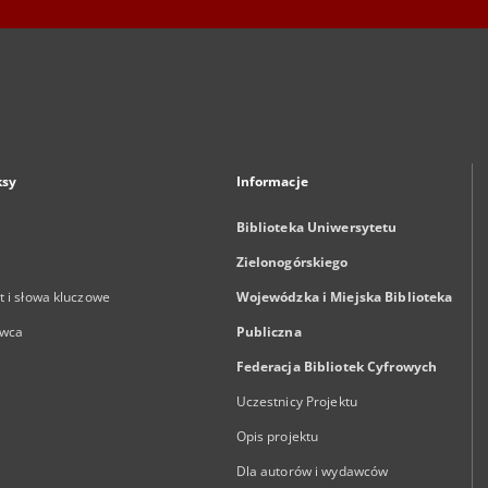
ksy
Informacje
Biblioteka Uniwersytetu
Zielonogórskiego
 i słowa kluczowe
Wojewódzka i Miejska Biblioteka
wca
Publiczna
Federacja Bibliotek Cyfrowych
Uczestnicy Projektu
Opis projektu
Dla autorów i wydawców