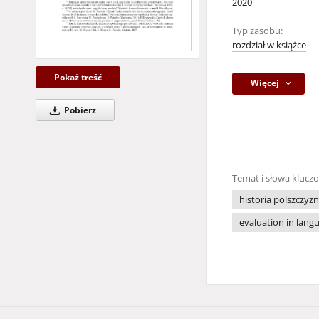
2020
Typ zasobu:
rozdział w książce
Pokaż treść
Więcej
Pobierz
Temat i słowa klucz
historia polszczyz
evaluation in lang