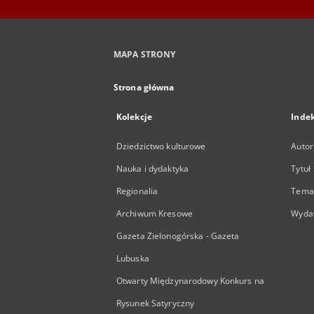
MAPA STRONY
Strona główna
Kolekcje
Inde
Dziedzictwo kulturowe
Autor
Nauka i dydaktyka
Tytuł
Regionalia
Temat
Archiwum Kresowe
Wyda
Gazeta Zielonogórska - Gazeta
Lubuska
Otwarty Międzynarodowy Konkurs na
Rysunek Satyryczny