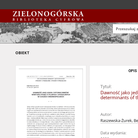
OBIEKT
OPIS
Tytuł:
Dawność jako jede
determinants of t
Autor:
Raszewska-Żurek, B
Data wydania: