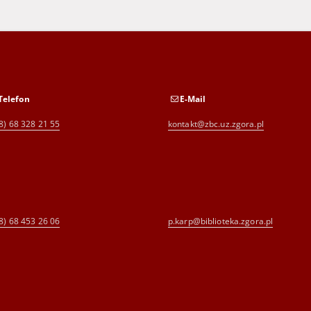
Telefon
E-Mail
8) 68 328 21 55
kontakt@zbc.uz.zgora.pl
8) 68 453 26 06
p.karp@biblioteka.zgora.pl