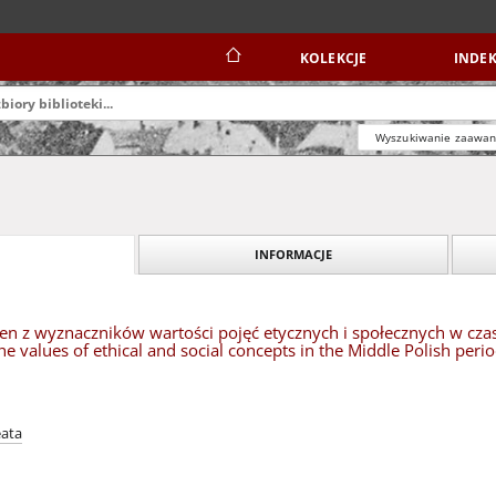
KOLEKCJE
INDEK
Wyszukiwanie zaawa
INFORMACJE
n z wyznaczników wartości pojęć etycznych i społecznych w czasa
he values of ethical and social concepts in the Middle Polish peri
eata