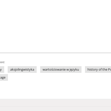
owe:
ny
aksjolingwistyka
wartościowanie w języku
history of the P
uage