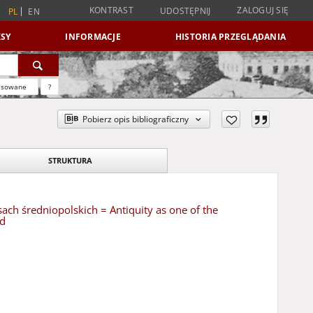
KONTRAST
ZALOGUJ SIĘ
UDOSTĘPNIJ
PL
EN
SY
INFORMACJE
HISTORIA PRZEGLĄDANIA
nsowane
?
Pobierz opis bibliograficzny
STRUKTURA
ch średniopolskich = Antiquity as one of the
od