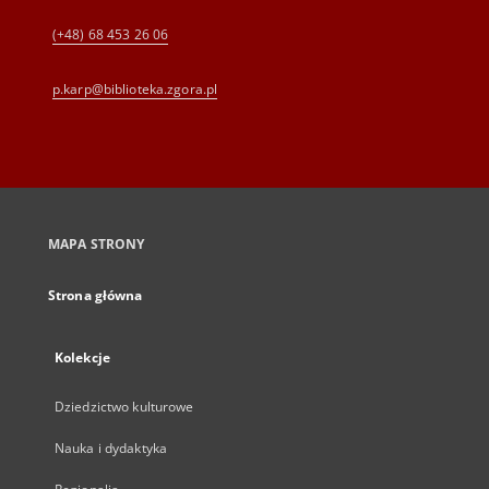
(+48) 68 453 26 06
p.karp@biblioteka.zgora.pl
MAPA STRONY
Strona główna
Kolekcje
Dziedzictwo kulturowe
Nauka i dydaktyka