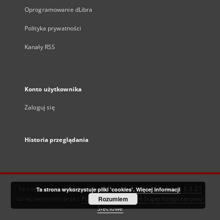
Oprogramowanie dLibra
Polityka prywatności
Kanały RSS
Konto użytkownika
Zaloguj się
Historia przeglądania
Ten serwis działa dzięki oprogramowaniu
DInGO dLibra 6.3.21
Ta strona wykorzystuje pliki 'cookies'.
Więcej informacji
opracowanemu przez
Poznańskie Centrum Superkomputerowo-
Rozumiem
Sieciowe