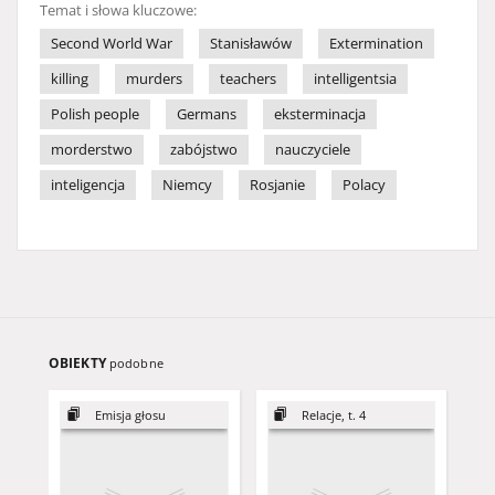
Temat i słowa kluczowe:
Second World War
Stanisławów
Extermination
killing
murders
teachers
intelligentsia
Polish people
Germans
eksterminacja
morderstwo
zabójstwo
nauczyciele
inteligencja
Niemcy
Rosjanie
Polacy
OBIEKTY
podobne
Emisja głosu
Relacje, t. 4