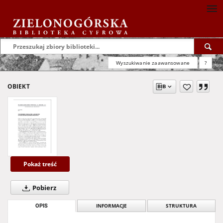
Wyszukiwanie zaawansowane
?
OBIEKT
Pokaż treść
Pobierz
OPIS
INFORMACJE
STRUKTURA