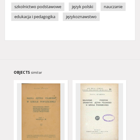
szkolnictwo podstawowe
język polski
nauczanie
edukacja i pedagogika
językoznawstwo
OBJECTS
similar