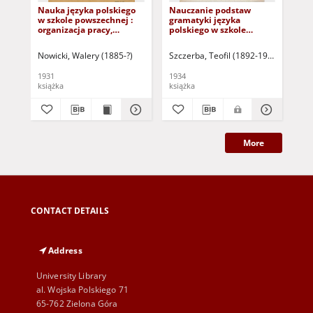
Nauka języka polskiego
Nauczanie podstaw
Ćw
w szkole powszechnej :
gramatyki języka
sz
organizacja pracy,
polskiego w szkole
(d
rozkład materjału,
powszechnej (dokument
zal
wskazówki metodyczne,
dostępny po zalogowaniu
osó
Nowicki, Walery (1885-?)
Szczerba, Teofil (1892-1958)
Tyn
lekcje praktyczne
tylko dla osób z
wz
dysfunkcją wzroku)
1931
1934
194
książka
książka
ksi
More
CONTACT DETAILS
Address
University Library
al. Wojska Polskiego 71
65-762 Zielona Góra