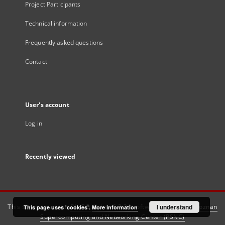
Project Participants
Technical information
Frequently asked questions
Contact
User's account
Log in
Recently viewed
This service runs on
DInGO dLibra 6.3.21
software created by
I understand
Poznan
This page uses 'cookies'.
More information
Supercomputing and Networking Center (PSNC)