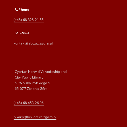
Phone
(+48) 68 328 21 55
E-Mail
kontakt@zbc.uz.zgora.pl
Cyprian Norwid Voivodeship and
City Public Library
al. Wojska Polskiego 9
65-077 Zielona Góra
(+48) 68 453 26 06
p.karp@biblioteka.zgora.pl