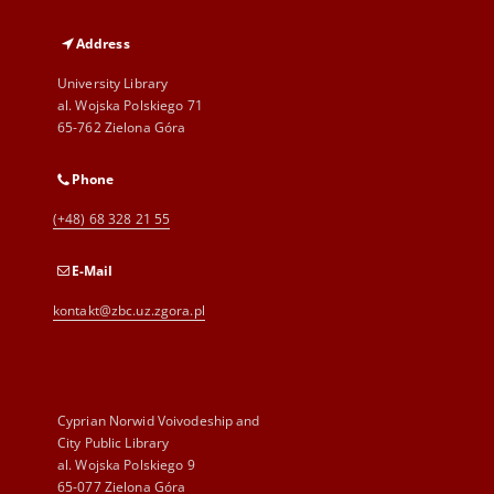
Address
University Library
al. Wojska Polskiego 71
65-762 Zielona Góra
Phone
(+48) 68 328 21 55
E-Mail
kontakt@zbc.uz.zgora.pl
Cyprian Norwid Voivodeship and
City Public Library
al. Wojska Polskiego 9
65-077 Zielona Góra