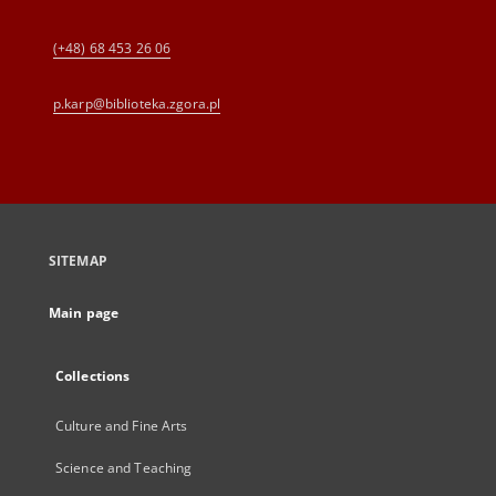
(+48) 68 453 26 06
p.karp@biblioteka.zgora.pl
SITEMAP
Main page
Collections
Culture and Fine Arts
Science and Teaching