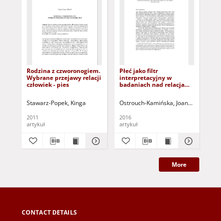
Rodzina z czworonogiem.
Płeć jako filtr
Od
Wybrane przejawy relacji
interpretacyjny w
za
człowiek - pies
badaniach nad relacjami
te
rodzinnymi. Trzy
soc
przykłady konstruowania
Fro
Stawarz-Popek, Kinga
Ostrouch-Kamińska, Joanna
Paprzyck
Lip
metodologicznych
res
założeń projektów =
ten
2011
2016
201
Gender as an
wit
artykuł
artykuł
art
interpretative filter in
research on family
relationships: three
examples of constructing
methodological
assumptions for projects
More
CONTACT DETAILS