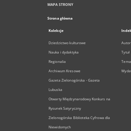
MAPA STRONY
Strona główna
Kolekcje
Inde
Dziedzictwo kulturowe
Autor
Nauka i dydaktyka
Tytuł
Regionalia
Temat
Archiwum Kresowe
Wyda
Gazeta Zielonogórska - Gazeta
Lubuska
Otwarty Międzynarodowy Konkurs na
Rysunek Satyryczny
Zielonogórska Biblioteka Cyfrowa dla
Niewidomych