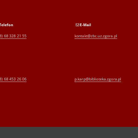
Telefon
E-Mail
8) 68 328 21 55
kontakt@zbc.uz.zgora.pl
8) 68 453 26 06
p.karp@biblioteka.zgora.pl