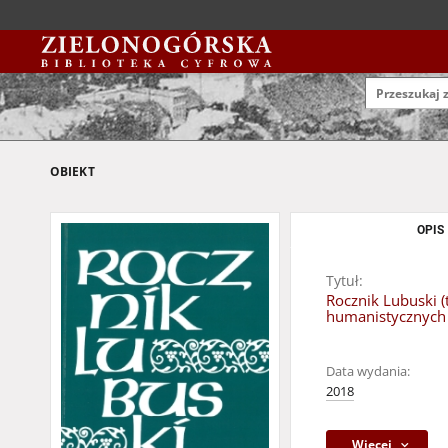
OBIEKT
OPIS
Tytuł:
Rocznik Lubuski (
humanistycznych
Data wydania:
2018
Więcej