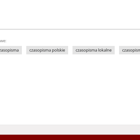
owe:
czasopisma
czasopisma polskie
czasopisma lokalne
czasopis