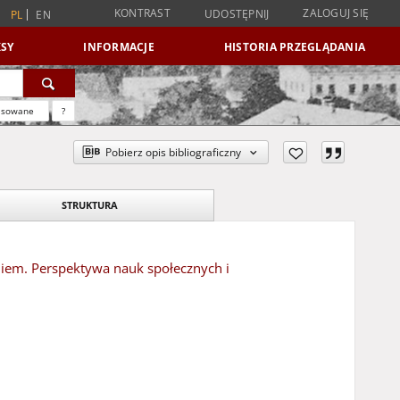
KONTRAST
ZALOGUJ SIĘ
UDOSTĘPNIJ
PL
EN
SY
INFORMACJE
HISTORIA PRZEGLĄDANIA
nsowane
?
Pobierz opis bibliograficzny
STRUKTURA
eniem. Perspektywa nauk społecznych i