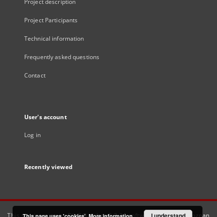
Project description
Project Participants
Technical information
Frequently asked questions
Contact
User's account
Log in
Recently viewed
This service runs on
DInGO dLibra 6.3.21
software created by
I understand
Poznan
This page uses 'cookies'.
More information