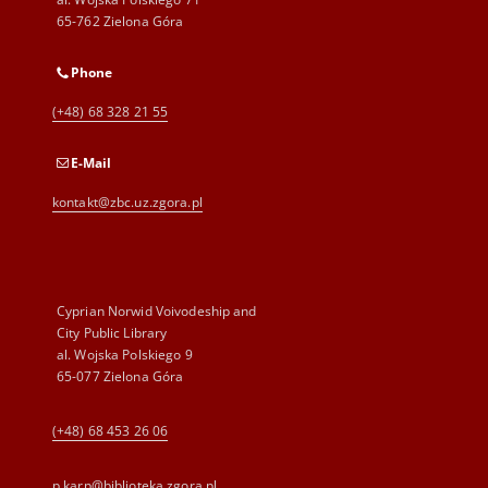
65-762 Zielona Góra
Phone
(+48) 68 328 21 55
E-Mail
kontakt@zbc.uz.zgora.pl
Cyprian Norwid Voivodeship and
City Public Library
al. Wojska Polskiego 9
65-077 Zielona Góra
(+48) 68 453 26 06
p.karp@biblioteka.zgora.pl