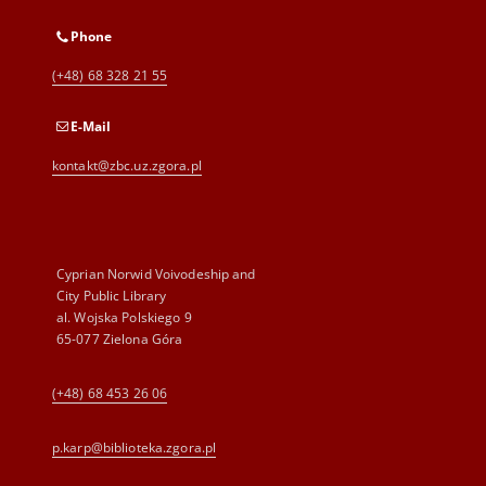
Phone
(+48) 68 328 21 55
E-Mail
kontakt@zbc.uz.zgora.pl
Cyprian Norwid Voivodeship and
City Public Library
al. Wojska Polskiego 9
65-077 Zielona Góra
(+48) 68 453 26 06
p.karp@biblioteka.zgora.pl