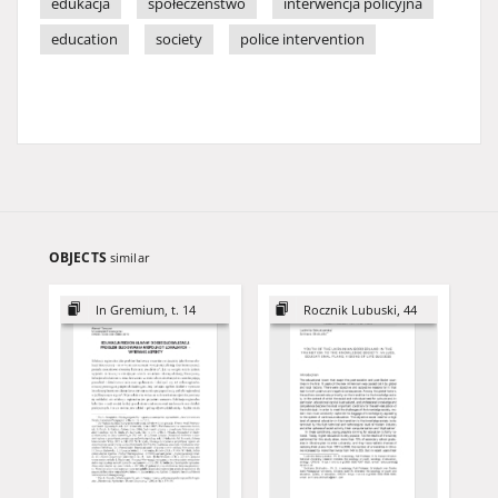
edukacja
społeczeństwo
interwencja policyjna
education
society
police intervention
OBJECTS
similar
In Gremium, t. 14
Rocznik Lubuski, 44