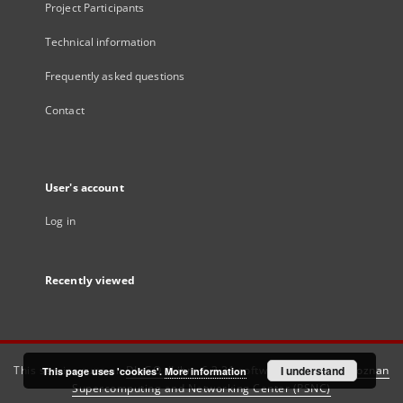
Project Participants
Technical information
Frequently asked questions
Contact
User's account
Log in
Recently viewed
This service runs on
DInGO dLibra 6.3.21
software created by
I understand
Poznan
This page uses 'cookies'.
More information
Supercomputing and Networking Center (PSNC)