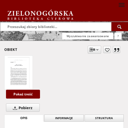
Wyszukiwanie zaawansowane
?
OBIEKT
Pokaż treść
Pobierz
OPIS
INFORMACJE
STRUKTURA