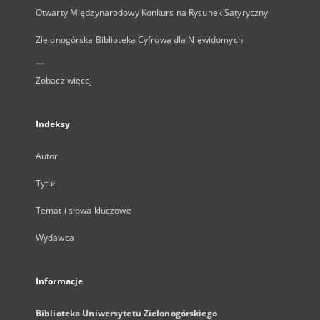
Otwarty Międzynarodowy Konkurs na Rysunek Satyryczny
Zielonogórska Biblioteka Cyfrowa dla Niewidomych
...
Zobacz więcej
Indeksy
Autor
Tytuł
Temat i słowa kluczowe
Wydawca
Informacje
Biblioteka Uniwersytetu Zielonogórskiego