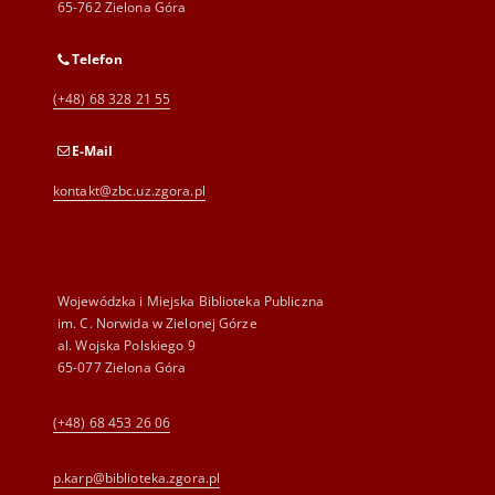
65-762 Zielona Góra
Telefon
(+48) 68 328 21 55
E-Mail
kontakt@zbc.uz.zgora.pl
Wojewódzka i Miejska Biblioteka Publiczna
im. C. Norwida w Zielonej Górze
al. Wojska Polskiego 9
65-077 Zielona Góra
(+48) 68 453 26 06
p.karp@biblioteka.zgora.pl