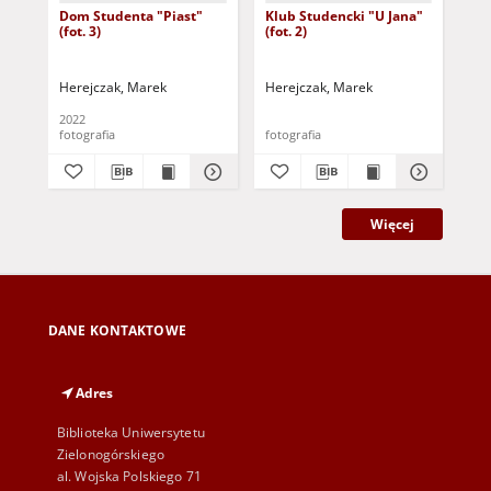
Dom Studenta "Piast"
Klub Studencki "U Jana"
Klu
(fot. 3)
(fot. 2)
(fot
Herejczak, Marek
Herejczak, Marek
Her
2022
fotografia
fotografia
fot
Więcej
DANE KONTAKTOWE
Adres
Biblioteka Uniwersytetu
Zielonogórskiego
al. Wojska Polskiego 71