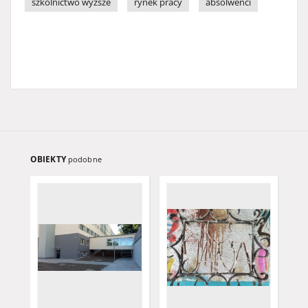
szkolnictwo wyższe
rynek pracy
absolwenci
OBIEKTY
podobne