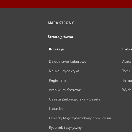
MAPA STRONY
Strona główna
Kolekcje
Inde
Dziedzictwo kulturowe
Autor
Nauka i dydaktyka
Tytuł
Regionalia
Temat
Archiwum Kresowe
Wyda
Gazeta Zielonogórska - Gazeta
Lubuska
Otwarty Międzynarodowy Konkurs na
Rysunek Satyryczny