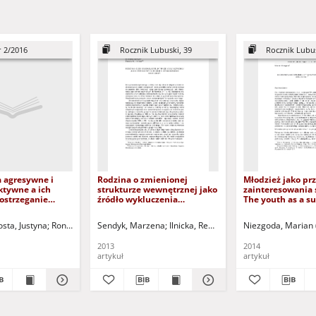
r 2/2016
Rocznik Lubuski, 39
Rocznik Lubus
 agresywne i
Rodzina o zmienionej
Młodzież jako pr
ktywne a ich
strukturze wewnętrznej jako
zainteresowania s
ostrzeganie
źródło wykluczenia
The youth as a su
z adolescentów =
społecznego młodzieży =
interest in sociol
f aggressive
Family with the modified
sta, Justyna
ław - red.
Rongińska, Tatiana - red.
Sendyk, Marzena
Ilnicka, Renata
Wołk, Zdzisław - red.
Niezgoda, Marian 
and
internal structure as the
sive behaviour on
source of social exclusion of
2013
2014
es
the youth
artykuł
artykuł