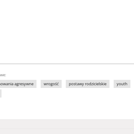
owe:
howania agresywne
wrogość
postawy rodzicielskie
youth