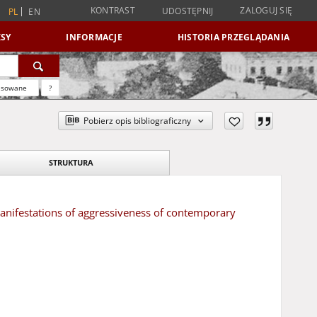
KONTRAST
ZALOGUJ SIĘ
UDOSTĘPNIJ
PL
EN
SY
INFORMACJE
HISTORIA PRZEGLĄDANIA
nsowane
?
Pobierz opis bibliograficzny
STRUKTURA
nifestations of aggressiveness of contemporary