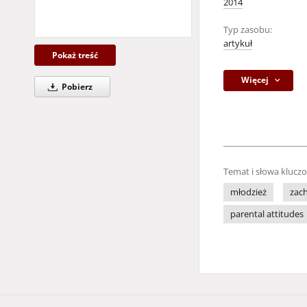
2014
Typ zasobu:
artykuł
Pokaż treść
Więcej
Pobierz
Temat i słowa klucz
młodzież
zac
parental attitudes