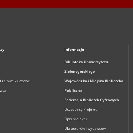
ksy
Informacje
Biblioteka Uniwersytetu
Zielonogórskiego
 i słowa kluczowe
Wojewódzka i Miejska Biblioteka
wca
Publiczna
Federacja Bibliotek Cyfrowych
Uczestnicy Projektu
Opis projektu
Dla autorów i wydawców