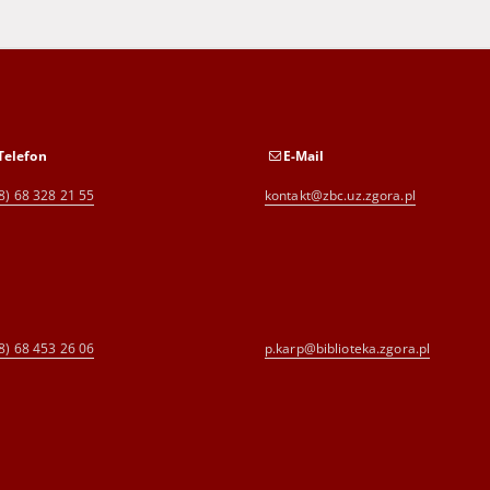
Telefon
E-Mail
8) 68 328 21 55
kontakt@zbc.uz.zgora.pl
8) 68 453 26 06
p.karp@biblioteka.zgora.pl