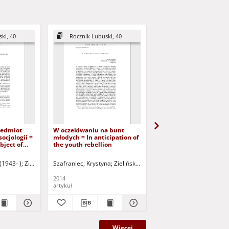
ki, 40
Rocznik Lubuski, 40
Rocznik Lubuski, 40
zedmiot
W oczekiwaniu na bunt
Obecność
ocjologii =
młodych = In anticipation of
socjologii/socjologow
bject of
the youth rebellion
edukacji i młodzieży n
ogy
Ogólnopolskim Zjeździ
Socjologicznym = Pres
(1943- )
Zielińska, Maria - red.
Szafraniec, Krystyna
Zielińska, Maria - red.
Borowicz, Ryszard (1945
of sociology/sociologist
education and youth a
2014
2014
Polish Congress of Soc
artykuł
artykuł
Więcej