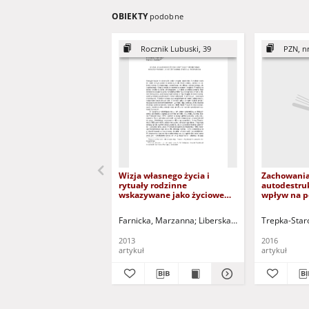
OBIEKTY
podobne
Rocznik Lubuski, 39
PZN, n
Wizja własnego życia i
Zachowania
rytuały rodzinne
autodestru
wskazywane jako życiowe
wpływ na p
źródła wsparcia = Vision of
siebie prze
your life and family rituals,
Influence o
Farnicka, Marzanna
Liberska, Hanna
Trepka-Staro
Wołk, Zdzis
support sources
behaviour 
autoaggres
2013
2016
adolescenc
artykuł
artykuł