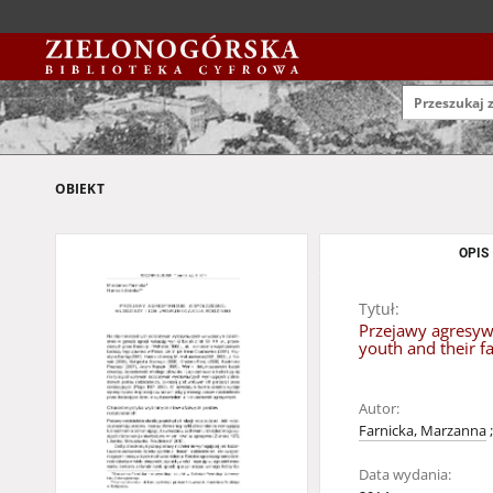
OBIEKT
OPIS
Tytuł:
Przejawy agresyw
youth and their f
Autor:
Farnicka, Marzanna
;
Data wydania: