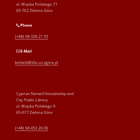
al. Wojska Polskiego 71
65-762 Zielona Góra
Phone
(+48) 68 328 21 55
E-Mail
kontakt@zbc.uz.zgora.pl
Cyprian Norwid Voivodeship and
City Public Library
al. Wojska Polskiego 9
65-077 Zielona Góra
(+48) 68 453 26 06