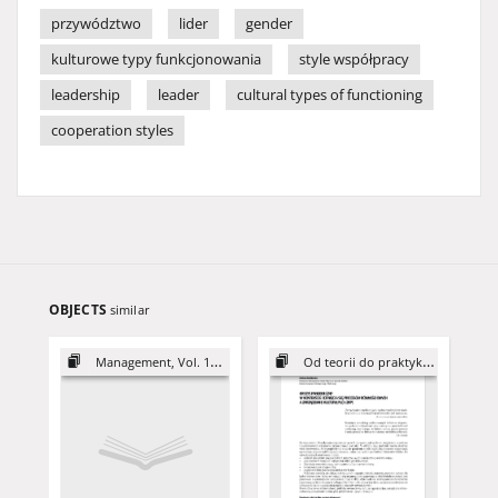
przywództwo
lider
gender
kulturowe typy funkcjonowania
style współpracy
leadership
leader
cultural types of functioning
cooperation styles
OBJECTS
similar
Management, Vol. 16 (2012)
Od teorii do praktyki zarządzania