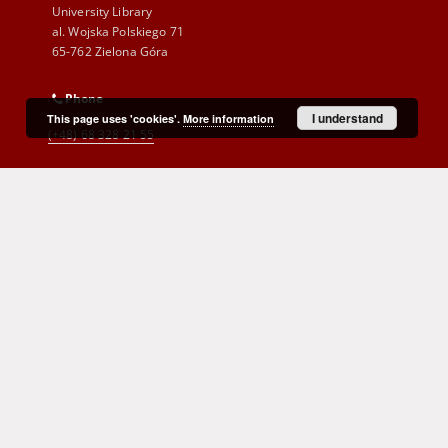
University Library
al. Wojska Polskiego 71
65-762 Zielona Góra
Phone
I understand
This page uses 'cookies'.
More information
(+48) 68 328 21 55
E-Mail
kontakt@zbc.uz.zgora.pl
Cyprian Norwid Voivodeship and
City Public Library
al. Wojska Polskiego 9
65-077 Zielona Góra
(+48) 68 453 26 06