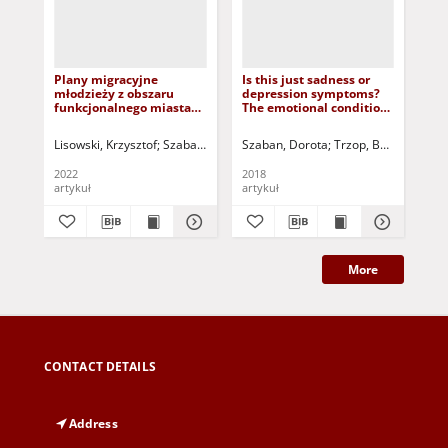
Plany migracyjne
Is this just sadness or
Ws
młodzieży z obszaru
depression symptoms?
w p
funkcjonalnego miasta
The emotional condition
in
Zielona Góra = Migration
of junior high school
co
plans of youth from the
students = Smutek
the
Lisowski, Krzysztof
Szaban, Dorota - red.
Szaban, Dorota
Trzop, Beata - red.
Trzop, Beata
Zielińs
Sze
functional area of the
dojrzewania czy objawy
tec
city of Zielona Góra
depresji? Kondycja
2022
2018
201
emocjonalna
artykuł
artykuł
art
gimnazjalistów
More
CONTACT DETAILS
Address