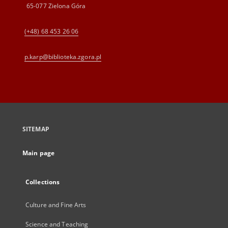
65-077 Zielona Góra
(+48) 68 453 26 06
p.karp@biblioteka.zgora.pl
SITEMAP
Main page
Collections
Culture and Fine Arts
Science and Teaching