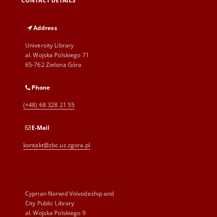
CONTACT DETAILS
Address
University Library
al. Wojska Polskiego 71
65-762 Zielona Góra
Phone
(+48) 68 328 21 55
E-Mail
kontakt@zbc.uz.zgora.pl
Cyprian Norwid Voivodeship and
City Public Library
al. Wojska Polskiego 9