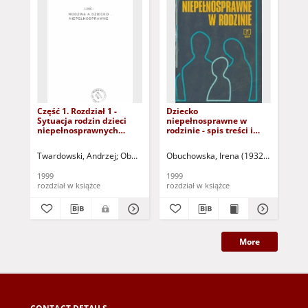
Część 1. Rozdział 1 -
Dziecko
Czę
Sytuacja rodzin dzieci
niepełnosprawne w
Wy
niepełnosprawnych
rodzinie - spis treści i
ni
(dokument dostępny po
wprowadzenie
se
zalogowaniu tylko dla
do
Twardowski, Andrzej
Obuchowska, Irena (1932-2016) - red.
Obuchowska, Irena (1932-2016)
Obuc
Oss
osób z dysfunkcją
tyl
wzroku)
dy
1999
1999
199
rozdział w książce
rozdział w książce
roz
More