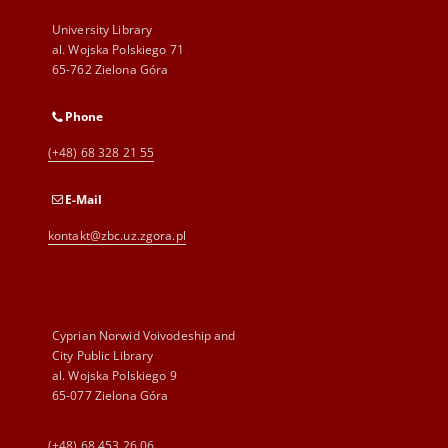
University Library
al. Wojska Polskiego 71
65-762 Zielona Góra
Phone
(+48) 68 328 21 55
E-Mail
kontakt@zbc.uz.zgora.pl
Cyprian Norwid Voivodeship and
City Public Library
al. Wojska Polskiego 9
65-077 Zielona Góra
(+48) 68 453 26 06