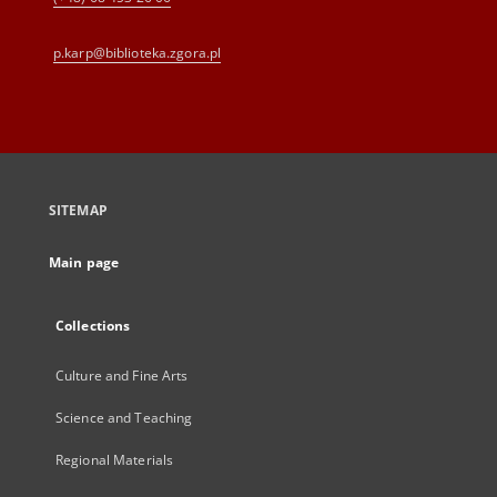
p.karp@biblioteka.zgora.pl
SITEMAP
Main page
Collections
Culture and Fine Arts
Science and Teaching
Regional Materials