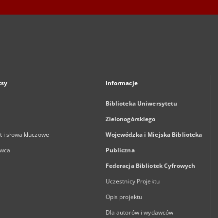
ksy
Informacje
Biblioteka Uniwersytetu
Zielonogórskiego
 i słowa kluczowe
Wojewódzka i Miejska Biblioteka
wca
Publiczna
Federacja Bibliotek Cyfrowych
Uczestnicy Projektu
Opis projektu
Dla autorów i wydawców