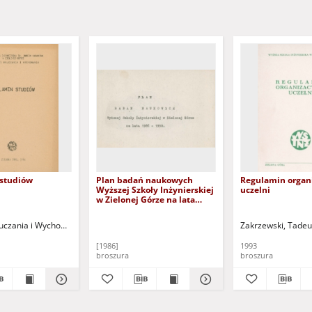
studiów
Plan badań naukowych
Regulamin organ
Wyższej Szkoły Inżynierskiej
uczelni
w Zielonej Górze na lata
1986-1990
uczania i Wychowania Wyższej Szkoły Inżynierskiej w Zielonej Górze
Zakrzewski, Tadeus
[1986]
1993
broszura
broszura