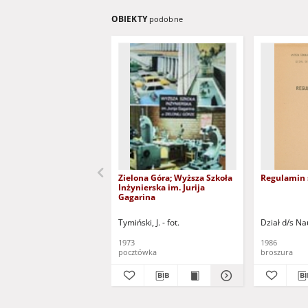
OBIEKTY
podobne
Zielona Góra; Wyższa Szkoła
Regulamin 
Inżynierska im. Jurija
Gagarina
Tymiński, J. - fot.
Dział d/s Na
1973
1986
pocztówka
broszura