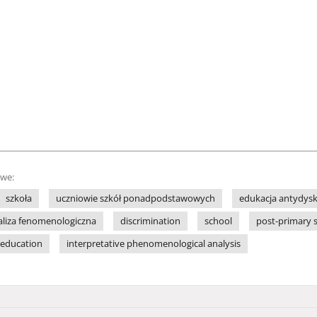
owe:
szkoła
uczniowie szkół ponadpodstawowych
edukacja antydys
aliza fenomenologiczna
discrimination
school
post-primary 
 education
interpretative phenomenological analysis