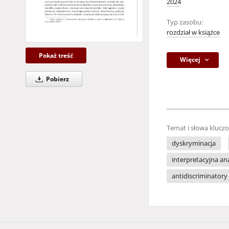
2024
Typ zasobu:
rozdział w książce
Pokaż treść
Więcej
Pobierz
Temat i słowa klucz
dyskryminacja
interpretacyjna an
antidiscriminatory