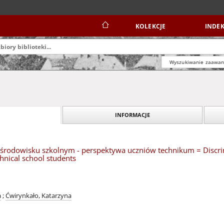
KOLEKCJE
INDEK
Wyszukiwanie zaawa
INFORMACJE
środowisku szkolnym - perspektywa uczniów technikum = Discrim
chnical school students
a
;
Ćwirynkało, Katarzyna