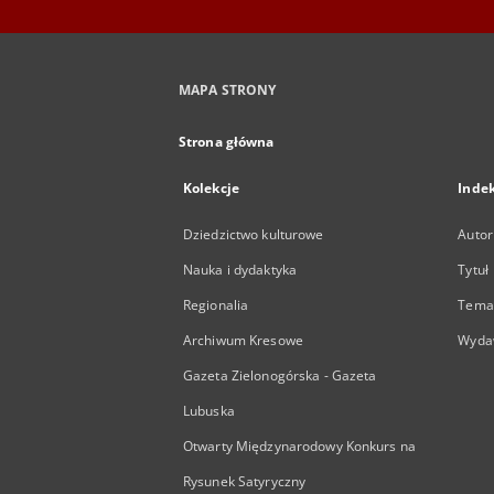
MAPA STRONY
Strona główna
Kolekcje
Inde
Dziedzictwo kulturowe
Autor
Nauka i dydaktyka
Tytuł
Regionalia
Temat
Archiwum Kresowe
Wyda
Gazeta Zielonogórska - Gazeta
Lubuska
Otwarty Międzynarodowy Konkurs na
Rysunek Satyryczny