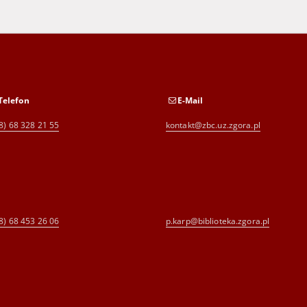
Telefon
E-Mail
8) 68 328 21 55
kontakt@zbc.uz.zgora.pl
8) 68 453 26 06
p.karp@biblioteka.zgora.pl