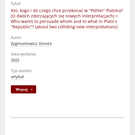
Tytuł:
Kto, kogo i do czego chce przekonać w "Politei" Platona?
(O dwóch zderzających się nowych interpretacjach) =
Who wants to persuade whom and to what in Plato`s
"Republic"? (about two colliding new interpretations)
Autor:
Zygmuntowicz, Dorota
Data wydania:
2022
Typ zasobu:
artykuł
Więcej