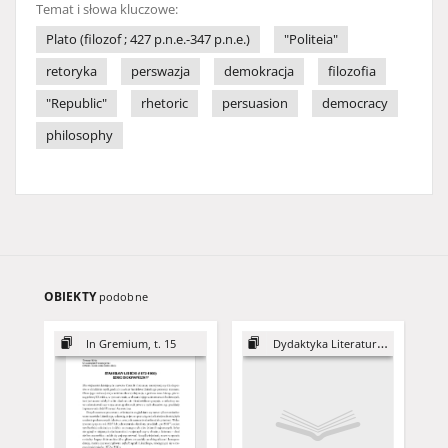
Temat i słowa kluczowe:
Plato (filozof ; 427 p.n.e.-347 p.n.e.)
"Politeia"
retoryka
perswazja
demokracja
filozofia
"Republic"
rhetoric
persuasion
democracy
philosophy
OBIEKTY
podobne
In Gremium, t. 15
Dydaktyka Literatury, 16