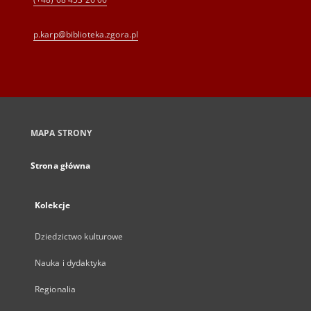
p.karp@biblioteka.zgora.pl
MAPA STRONY
Strona główna
Kolekcje
Dziedzictwo kulturowe
Nauka i dydaktyka
Regionalia