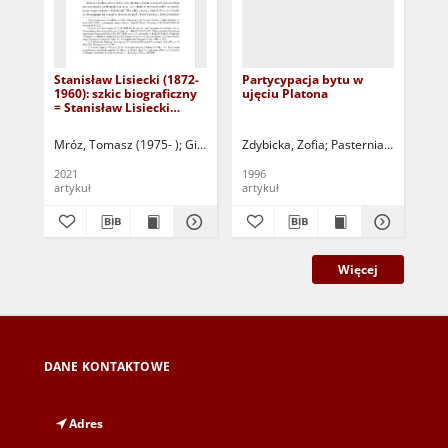
Stanisław Lisiecki (1872-
Partycypacja bytu w
Pl
1960): szkic biograficzny
ujęciu Platona
= Stanisław Lisiecki
(1872-1960): a
biographical sketch
Mróz, Tomasz (1975- )
Gillmeister, Andrzej - red.
Zdybicka, Zofia
Pasterniak, Wojciech 
Win
2021
1996
[19
artykuł
artykuł
ksi
Więcej
DANE KONTAKTOWE
Adres