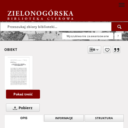
Wyszukiwanie zaawansowane
?
OBIEKT
Pokaż treść
Pobierz
OPIS
INFORMACJE
STRUKTURA