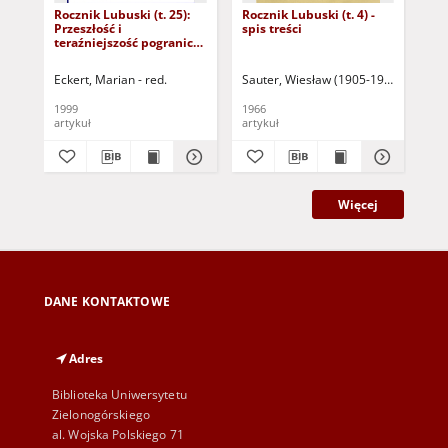
Rocznik Lubuski (t. 25):
Rocznik Lubuski (t. 4) -
Roc
Przeszłość i
spis treści
1):
teraźniejszość pogranicza
lu
lubuskiego - spis treści
lub
Eckert, Marian - red.
Sauter, Wiesław (1905-1996) - red.
Koł
1999
1966
200
artykuł
artykuł
art
Więcej
DANE KONTAKTOWE
Adres
Biblioteka Uniwersytetu
Zielonogórskiego
al. Wojska Polskiego 71