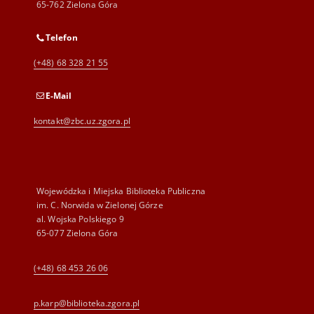
65-762 Zielona Góra
Telefon
(+48) 68 328 21 55
E-Mail
kontakt@zbc.uz.zgora.pl
Wojewódzka i Miejska Biblioteka Publiczna
im. C. Norwida w Zielonej Górze
al. Wojska Polskiego 9
65-077 Zielona Góra
(+48) 68 453 26 06
p.karp@biblioteka.zgora.pl