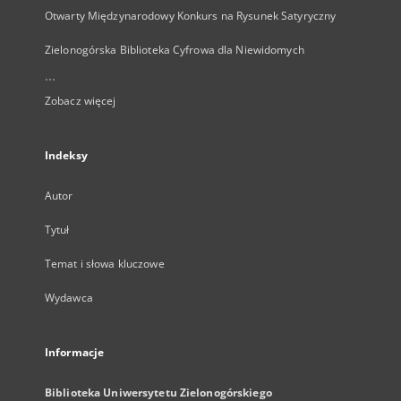
Otwarty Międzynarodowy Konkurs na Rysunek Satyryczny
Zielonogórska Biblioteka Cyfrowa dla Niewidomych
...
Zobacz więcej
Indeksy
Autor
Tytuł
Temat i słowa kluczowe
Wydawca
Informacje
Biblioteka Uniwersytetu Zielonogórskiego