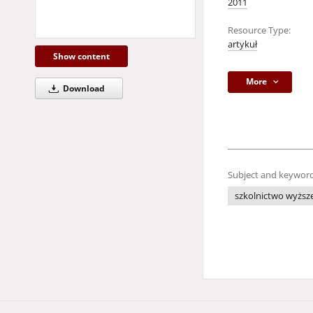
2011
Resource Type:
artykuł
Show content
More
Download
Subject and keyword
szkolnictwo wyższ