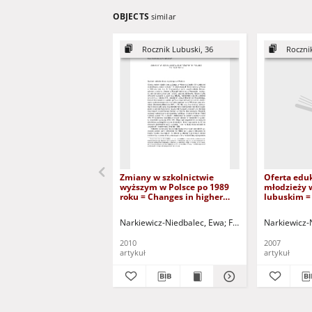
OBJECTS
similar
Rocznik Lubuski, 36
Roczni
Zmiany w szkolnictwie
Oferta edu
wyższym w Polsce po 1989
młodzieży 
roku = Changes in higher
lubuskim = 
education in Poland after
to the yout
1989
province
Narkiewicz-Niedbalec, Ewa
Frątczak-Müller, Joann
Narkiewicz-
2010
2007
artykuł
artykuł