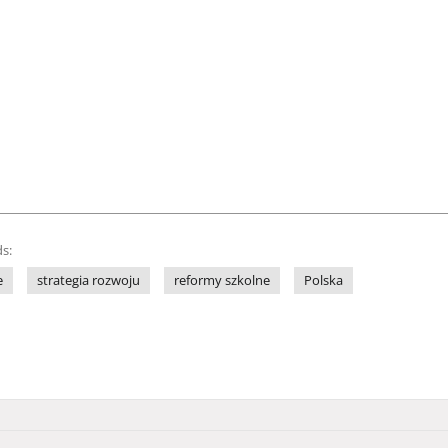
s:
e
strategia rozwoju
reformy szkolne
Polska