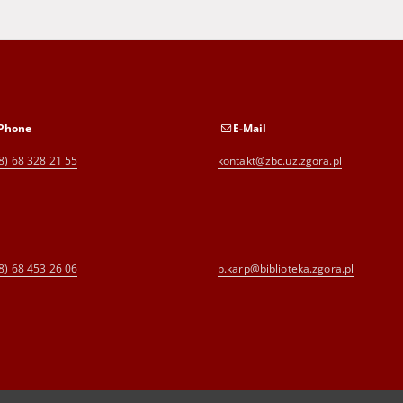
Phone
E-Mail
8) 68 328 21 55
kontakt@zbc.uz.zgora.pl
8) 68 453 26 06
p.karp@biblioteka.zgora.pl