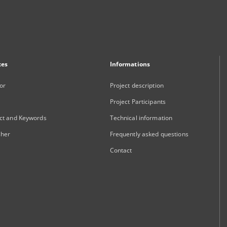
xes
Informations
or
Project description
Project Participants
ct and Keywords
Technical information
sher
Frequently asked questions
Contact