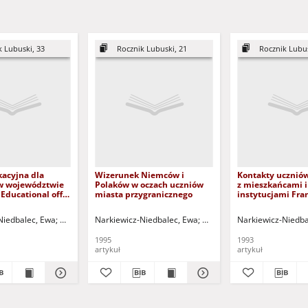
k Lubuski, 33
Rocznik Lubuski, 21
Rocznik Lubus
kacyjna dla
Wizerunek Niemców i
Kontakty uczniów
w województwie
Polaków w oczach uczniów
z mieszkańcami i
Educational offer
miasta przygranicznego
instytucjami Fra
h in the Lubuskie
Odrą
a - red.
Niedbalec, Ewa
Mielczarek-Żejmo, Anna - red.
Wołk, Zdzisław - red.
Narkiewicz-Niedbalec, Ewa
Szczegóła, Lech - red.
Hajduk, Edward (1932-2015
Narkiewicz-Niedba
1995
1993
artykuł
artykuł