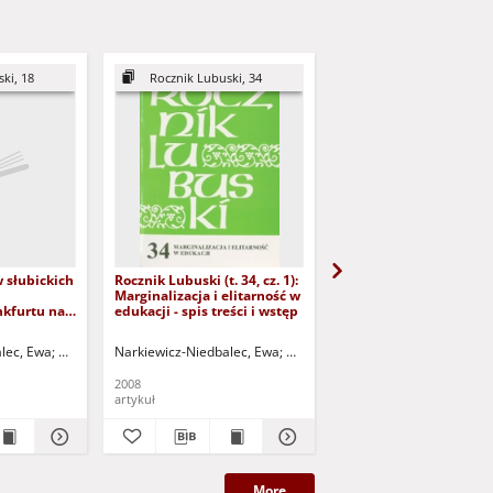
ki, 18
Rocznik Lubuski, 34
Rocznik Lubuski, 46
 słubickich
Rocznik Lubuski (t. 34, cz. 1):
Ludzie "Rocznika
Marginalizacja i elitarność w
Lubuskiego"
nkfurtu nad
edukacji - spis treści i wstęp
)
lec, Ewa
Bartkiewicz, Kazimierz (1930-2002) - red.
Narkiewicz-Niedbalec, Ewa
Narkiewicz-Niedbalec, Ewa - red.
Narkiewicz-Niedbalec, 
2008
2020
artykuł
artykuł
More