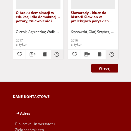
O braku demokracji w
Słoworody - klucz do
Śla
edukacji dla demokracji -
historii Słowian w
Dro
pozory, zniewolenie i
prelekcjach paryskich
twó
trudne poszukiwanie
Mickiewicza = Słoworody
Wit
zmiany = About the lack
- the key to the history of
ve
Olczak, Agnieszka
Wołk, Zdzisław - red. nacz.
Krysowski, Olaf
Sztyber, Radosław - r
Igl
of democracy in
Slavs in Mickiewicz Paris
det
education for democracy
lectures
Ste
2017
2016
202
- semblances, servitude
artykuł
artykuł
art
and difficult search for
changes
Więcej
DANE KONTAKTOWE
Adres
Biblioteka Uniwersytetu
Zielonogórskiego