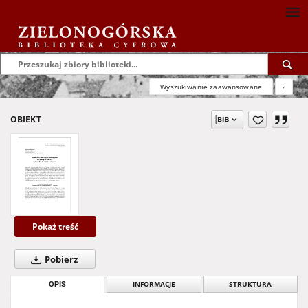
Wyszukiwanie zaawansowane
?
OBIEKT
Pokaż treść
Pobierz
OPIS
INFORMACJE
STRUKTURA