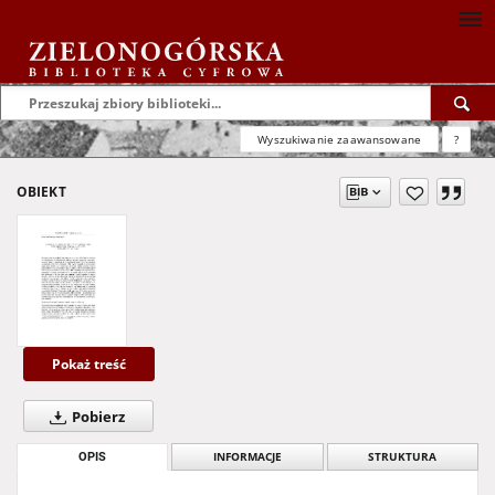
Wyszukiwanie zaawansowane
?
OBIEKT
Pokaż treść
Pobierz
OPIS
INFORMACJE
STRUKTURA