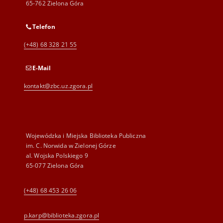
65-762 Zielona Góra
Telefon
(+48) 68 328 21 55
E-Mail
kontakt@zbc.uz.zgora.pl
Wojewódzka i Miejska Biblioteka Publiczna
im. C. Norwida w Zielonej Górze
al. Wojska Polskiego 9
65-077 Zielona Góra
(+48) 68 453 26 06
p.karp@biblioteka.zgora.pl