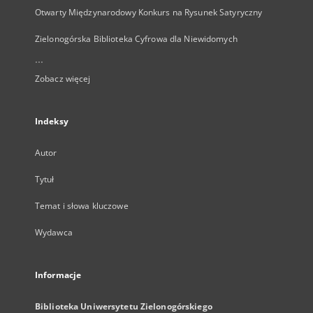
Otwarty Międzynarodowy Konkurs na Rysunek Satyryczny
Zielonogórska Biblioteka Cyfrowa dla Niewidomych
...
Zobacz więcej
Indeksy
Autor
Tytuł
Temat i słowa kluczowe
Wydawca
Informacje
Biblioteka Uniwersytetu Zielonogórskiego