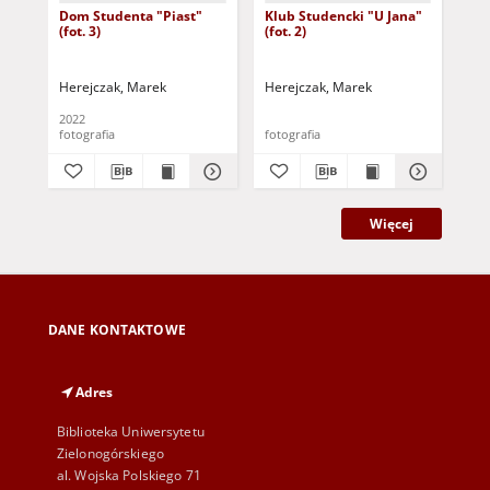
Dom Studenta "Piast"
Klub Studencki "U Jana"
Klu
(fot. 3)
(fot. 2)
(fot
Herejczak, Marek
Herejczak, Marek
Her
2022
fotografia
fotografia
fot
Więcej
DANE KONTAKTOWE
Adres
Biblioteka Uniwersytetu
Zielonogórskiego
al. Wojska Polskiego 71