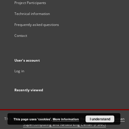
Project Participants
Technical information
Frequently asked questions
Contact
User's account
Log in
Recently viewed
This service runs on
DInGO dLibra 6.3.21
software created by
I understand
Poznan
This page uses 'cookies'.
More information
Supercomputing and Networking Center (PSNC)