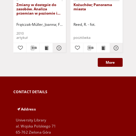
Zmiany w dostępie do
Kożuchów; Panorama
Koż
zasobów. Analiza
miasta
Gru
przemian w poziomie i
n/S
jakości życia Polaków =
Changes in access to
Frątczak-Müller, Joanna
Frątczak-Müller, Joanna - red.
Reed, R. - fot.
Mielczarek-Żejm
resources: analysing
transformations of the
2010
190
level and quality of
artykuł
pocztówka
poc
living of the Poles
More
CONTACT DETAILS
Address
University Library
al. Wojska Polskiego 71
65-762 Zielona Góra