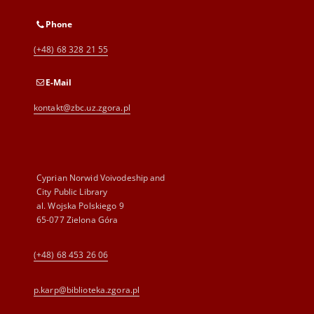
Phone
(+48) 68 328 21 55
E-Mail
kontakt@zbc.uz.zgora.pl
Cyprian Norwid Voivodeship and
City Public Library
al. Wojska Polskiego 9
65-077 Zielona Góra
(+48) 68 453 26 06
p.karp@biblioteka.zgora.pl