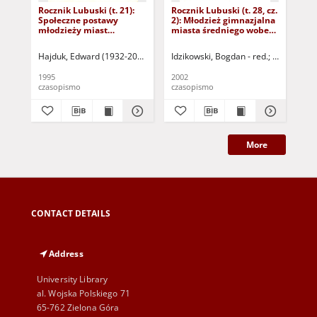
Rocznik Lubuski (t. 21):
Rocznik Lubuski (t. 28, cz.
Roc
Społeczne postawy
2): Młodzież gimnazjalna
2):
młodzieży miast
miasta średniego wobec
zmi
przygranicznych
nowego ładu
sp
Hajduk, Edward (1932-2015) - red.
Idzikowski, Bogdan - red.
Idzikowski, Bogdan
Claben, Gabrie
Mianowska, 
Haj
1995
2002
199
czasopismo
czasopismo
cza
More
CONTACT DETAILS
Address
University Library
al. Wojska Polskiego 71
65-762 Zielona Góra