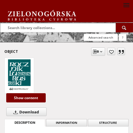
Advanced search
?
OBJECT
Show content
Download
DESCRIPTION
INFORMATION
STRUCTURE