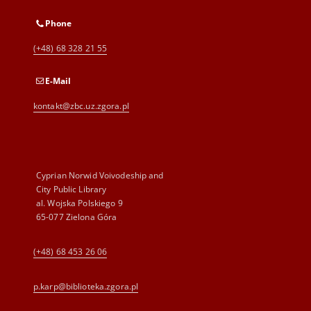
Phone
(+48) 68 328 21 55
E-Mail
kontakt@zbc.uz.zgora.pl
Cyprian Norwid Voivodeship and
City Public Library
al. Wojska Polskiego 9
65-077 Zielona Góra
(+48) 68 453 26 06
p.karp@biblioteka.zgora.pl