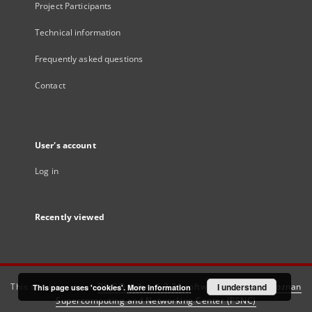
Project Participants
Technical information
Frequently asked questions
Contact
User's account
Log in
Recently viewed
This service runs on
DInGO dLibra 6.3.21
software created by
I understand
Poznan
This page uses 'cookies'.
More information
Supercomputing and Networking Center (PSNC)