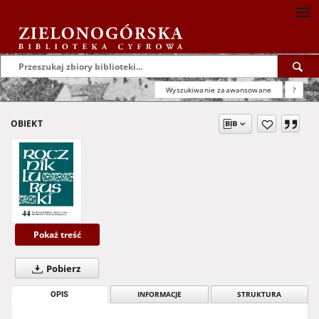
Wyszukiwanie zaawansowane
?
OBIEKT
Pokaż treść
Pobierz
OPIS
INFORMACJE
STRUKTURA