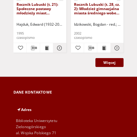
Rocznik Lubuski (t. 21):
Rocznik Lubuski (t. 28, cz.
Roc
Społeczne postawy
2): Młodzież gimnazjalna
2):
młodzieży miast
miasta średniego wobec
zmi
przygranicznych
nowego ładu
sp
Hajduk, Edward (1932-2015) - red.
Idzikowski, Bogdan - red.
Idzikowski, Bogdan
Claben, Gabrie
Mianowska, 
Haj
1995
2002
199
czasopismo
czasopismo
cza
Więcej
DANE KONTAKTOWE
Adres
Biblioteka Uniwersytetu
Zielonogórskiego
al. Wojska Polskiego 71