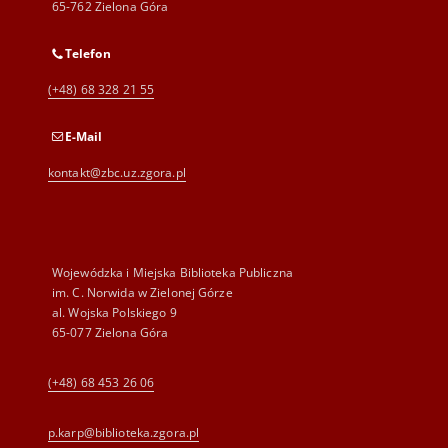
65-762 Zielona Góra
Telefon
(+48) 68 328 21 55
E-Mail
kontakt@zbc.uz.zgora.pl
Wojewódzka i Miejska Biblioteka Publiczna
im. C. Norwida w Zielonej Górze
al. Wojska Polskiego 9
65-077 Zielona Góra
(+48) 68 453 26 06
p.karp@biblioteka.zgora.pl