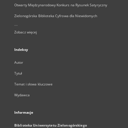
Otwarty Międzynarodowy Konkurs na Rysunek Satyryczny
Zielonogórska Biblioteka Cyfrowa dla Niewidomych
...
Zobacz więcej
Indeksy
Autor
Tytuł
Temat i słowa kluczowe
Wydawca
Informacje
Biblioteka Uniwersytetu Zielonogórskiego