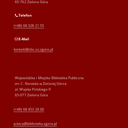
65-762 Zielona Góra
Telefon
(+48) 68 328 21 55
E-Mail
kontakt@zbc.uz.zgora.pl
Wojewódzka i Miejska Biblioteka Publiczna
im. C. Norwida w Zielonej Górze
al. Wojska Polskiego 9
65-077 Zielona Góra
(+48) 68 453 26 06
p.karp@biblioteka.zgora.pl