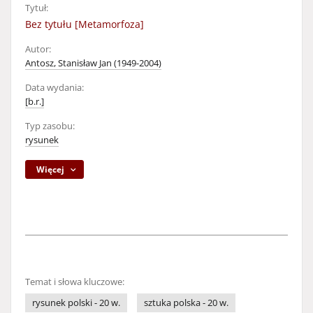
Tytuł:
Bez tytułu [Metamorfoza]
Autor:
Antosz, Stanisław Jan (1949-2004)
Data wydania:
[b.r.]
Typ zasobu:
rysunek
Więcej
Temat i słowa kluczowe:
rysunek polski - 20 w.
sztuka polska - 20 w.