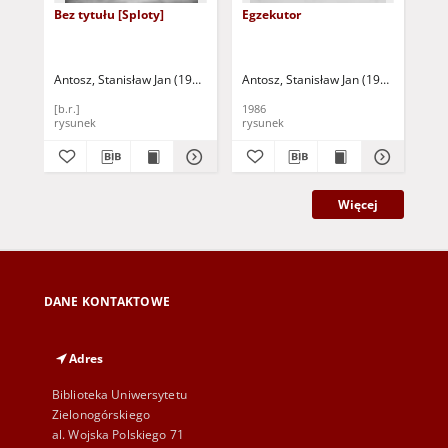
Bez tytułu [Sploty]
Egzekutor
Po 
Antosz, Stanisław Jan (1949-2004)
Antosz, Stanisław Jan (1949-2004)
Ant
[b.r.]
1986
198
rysunek
rysunek
rys
Więcej
DANE KONTAKTOWE
Adres
Biblioteka Uniwersytetu
Zielonogórskiego
al. Wojska Polskiego 71