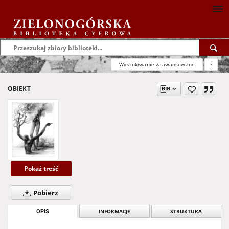
Wyszukiwanie zaawansowane
?
OBIEKT
Pokaż treść
Pobierz
OPIS
INFORMACJE
STRUKTURA