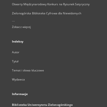
Otwarty Międzynarodowy Konkurs na Rysunek Satyryczny
Zielonogórska Biblioteka Cyfrowa dla Niewidomych
...
Zobacz więcej
Indeksy
Autor
Tytuł
Temat i słowa kluczowe
Wydawca
Informacje
Biblioteka Uniwersytetu Zielonogórskiego