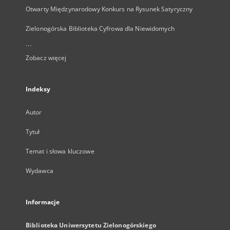
Otwarty Międzynarodowy Konkurs na Rysunek Satyryczny
Zielonogórska Biblioteka Cyfrowa dla Niewidomych
...
Zobacz więcej
Indeksy
Autor
Tytuł
Temat i słowa kluczowe
Wydawca
Informacje
Biblioteka Uniwersytetu Zielonogórskiego