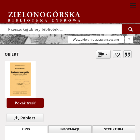
Wyszukiwanie zaawansowane
?
OBIEKT
Pokaż treść
Pobierz
OPIS
INFORMACJE
STRUKTURA