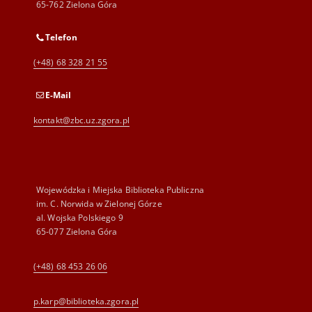
65-762 Zielona Góra
Telefon
(+48) 68 328 21 55
E-Mail
kontakt@zbc.uz.zgora.pl
Wojewódzka i Miejska Biblioteka Publiczna
im. C. Norwida w Zielonej Górze
al. Wojska Polskiego 9
65-077 Zielona Góra
(+48) 68 453 26 06
p.karp@biblioteka.zgora.pl