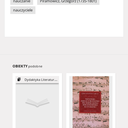
nauczanie
Piramowicz, Grzegorz (1735-1801)
nauczyciele
OBIEKTY
podobne
Dydaktyka Literatury, 9