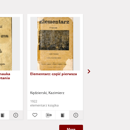
 nauka
Elementarz: część pierwsza
Książka do początkowe
ytania
czytania
Kędzierski, Kazimierz
Kasiński, Karol
1922
1908
elementarz książka
elementarz książka
More