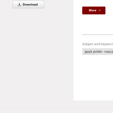
Download
More
Subject and keyword
język polski - nauc