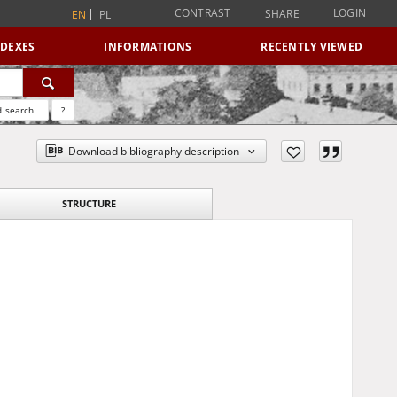
CONTRAST
LOGIN
SHARE
EN
PL
NDEXES
INFORMATIONS
RECENTLY VIEWED
 search
?
Download bibliography description
STRUCTURE