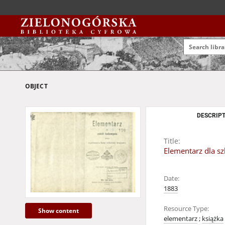
OBJECT
DESCRIPT
Title:
Elementarz dla sz
Date:
1883
Resource Type:
Show content
elementarz
;
książka