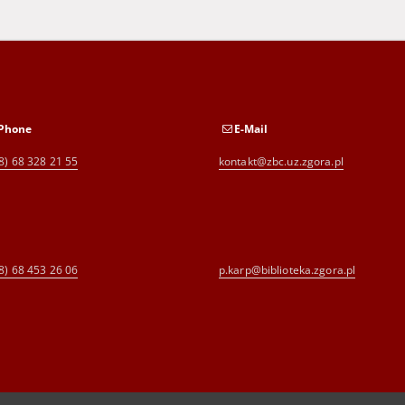
Phone
E-Mail
8) 68 328 21 55
kontakt@zbc.uz.zgora.pl
8) 68 453 26 06
p.karp@biblioteka.zgora.pl