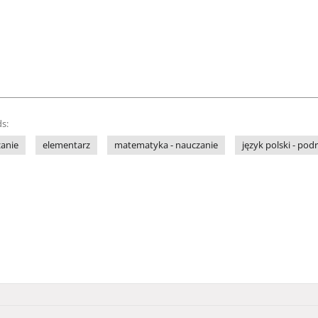
s:
zanie
elementarz
matematyka - nauczanie
język polski - pod