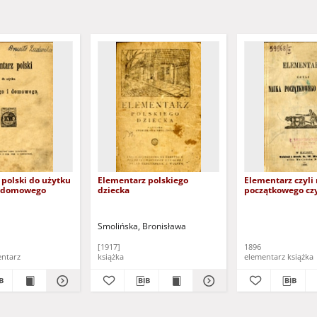
polski do użytku
Elementarz polskiego
Elementarz czyli
i domowego
dziecka
początkowego cz
Smolińska, Bronisława
[1917]
1896
lementarz
książka
elementarz książka