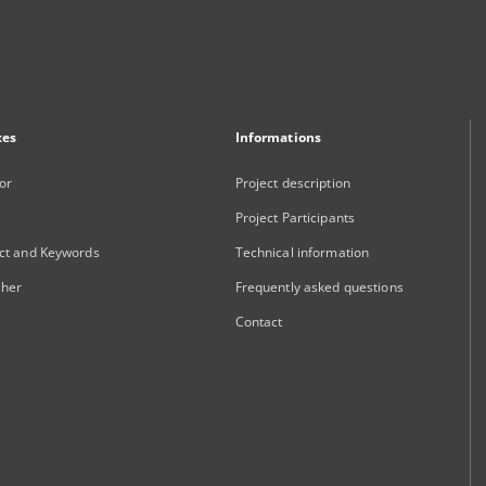
xes
Informations
or
Project description
Project Participants
ct and Keywords
Technical information
sher
Frequently asked questions
Contact