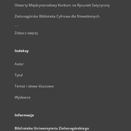
Otwarty Międzynarodowy Konkurs na Rysunek Satyryczny
Zielonogórska Biblioteka Cyfrowa dla Niewidomych
...
Zobacz więcej
Indeksy
Autor
Tytuł
Temat i słowa kluczowe
Wydawca
Informacje
Biblioteka Uniwersytetu Zielonogórskiego