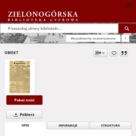
Wyszukiwanie zaawansowane
?
OBIEKT
Pokaż treść
Pobierz
OPIS
INFORMACJE
STRUKTURA