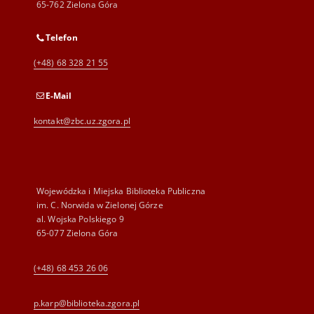
65-762 Zielona Góra
Telefon
(+48) 68 328 21 55
E-Mail
kontakt@zbc.uz.zgora.pl
Wojewódzka i Miejska Biblioteka Publiczna
im. C. Norwida w Zielonej Górze
al. Wojska Polskiego 9
65-077 Zielona Góra
(+48) 68 453 26 06
p.karp@biblioteka.zgora.pl