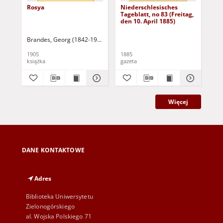
Rosya
Niederschlesisches
Ni
Tageblatt, no 83 (Freitag,
Tag
den 10. April 1885)
(S
Apr
Brandes, Georg (1842-1927)
Sarnecka, M. - tł.
1905
1885
188
książka
gazeta
gaz
Więcej
DANE KONTAKTOWE
Adres
Biblioteka Uniwersytetu
Zielonogórskiego
al. Wojska Polskiego 71