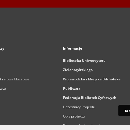
ksy
Informacje
Biblioteka Uniwersytetu
Zielonogórskiego
 i słowa kluczowe
Wojewódzka i Miejska Biblioteka
wca
Publiczna
Federacja Bibliotek Cyfrowych
Uczestnicy Projektu
Ta 
Opis projektu
Dla autorów i wydawców