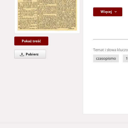
Więcej
Pokaż treść
Temat i słowa klucz
Pobierz
czasopismo
1