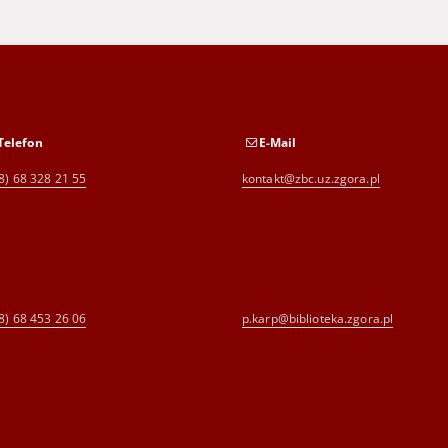
Telefon
E-Mail
8) 68 328 21 55
kontakt@zbc.uz.zgora.pl
8) 68 453 26 06
p.karp@biblioteka.zgora.pl