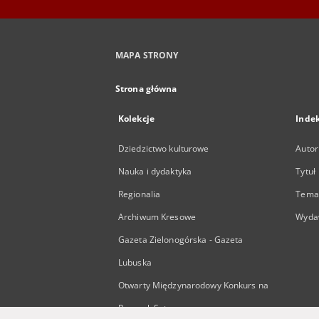
MAPA STRONY
Strona główna
Kolekcje
Inde
Dziedzictwo kulturowe
Autor
Nauka i dydaktyka
Tytuł
Regionalia
Temat
Archiwum Kresowe
Wyda
Gazeta Zielonogórska - Gazeta
Lubuska
Otwarty Międzynarodowy Konkurs na
Rysunek Satyryczny