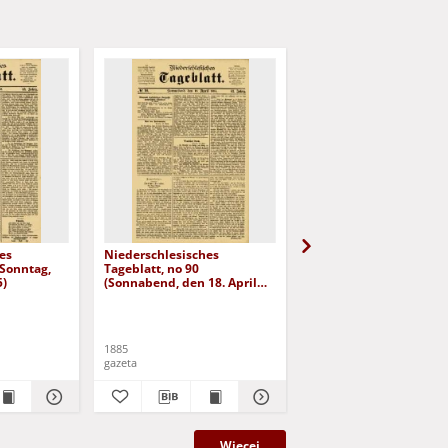
es
Niederschlesisches
Niederschlesisches
(Sonntag,
Tageblatt, no 90
Tageblatt, no 98 (Diens
5)
(Sonnabend, den 18. April
den 28. April 1885)
1885)
1885
1885
gazeta
gazeta
Więcej