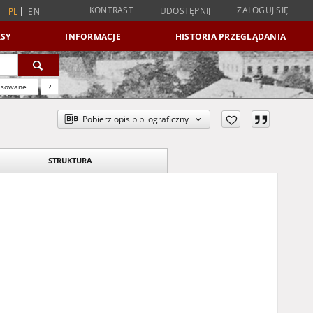
KONTRAST
ZALOGUJ SIĘ
UDOSTĘPNIJ
PL
EN
SY
INFORMACJE
HISTORIA PRZEGLĄDANIA
nsowane
?
Pobierz opis bibliograficzny
STRUKTURA