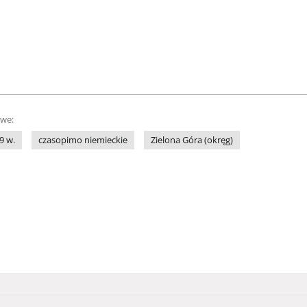
owe:
9 w.
czasopimo niemieckie
Zielona Góra (okręg)