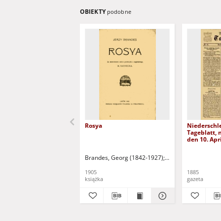
OBIEKTY
podobne
Rosya
Niederschl
Tageblatt, n
den 10. Apr
Brandes, Georg (1842-1927)
Sarnecka, M. - tł.
1905
1885
książka
gazeta