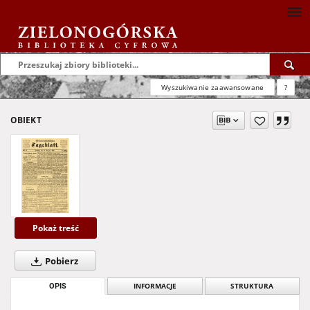
Wyszukiwanie zaawansowane
?
OBIEKT
Pokaż treść
Pobierz
OPIS
INFORMACJE
STRUKTURA