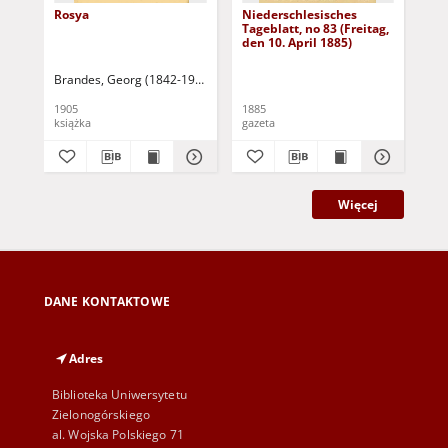
Rosya
Niederschlesisches
Ni
Tageblatt, no 83 (Freitag,
Tag
den 10. April 1885)
(S
Apr
Brandes, Georg (1842-1927)
Sarnecka, M. - tł.
1905
1885
188
książka
gazeta
gaz
Więcej
DANE KONTAKTOWE
Adres
Biblioteka Uniwersytetu
Zielonogórskiego
al. Wojska Polskiego 71