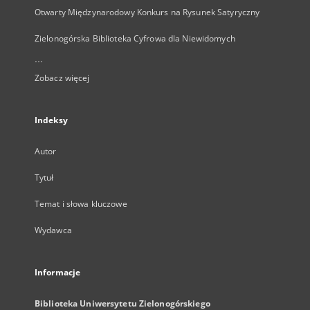
Otwarty Międzynarodowy Konkurs na Rysunek Satyryczny
Zielonogórska Biblioteka Cyfrowa dla Niewidomych
...
Zobacz więcej
Indeksy
Autor
Tytuł
Temat i słowa kluczowe
Wydawca
Informacje
Biblioteka Uniwersytetu Zielonogórskiego