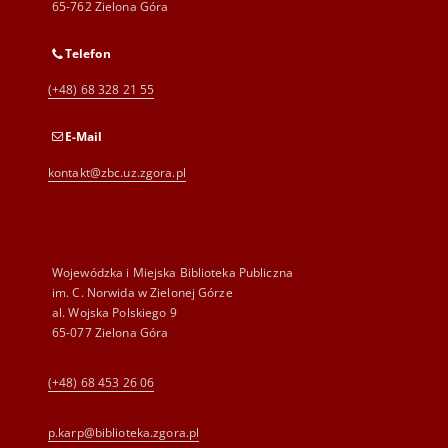
65-762 Zielona Góra
Telefon
(+48) 68 328 21 55
E-Mail
kontakt@zbc.uz.zgora.pl
Wojewódzka i Miejska Biblioteka Publiczna
im. C. Norwida w Zielonej Górze
al. Wojska Polskiego 9
65-077 Zielona Góra
(+48) 68 453 26 06
p.karp@biblioteka.zgora.pl