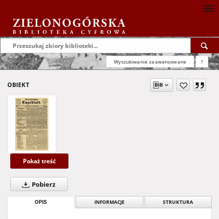
Wyszukiwanie zaawansowane
?
OBIEKT
Pokaż treść
Pobierz
OPIS
INFORMACJE
STRUKTURA