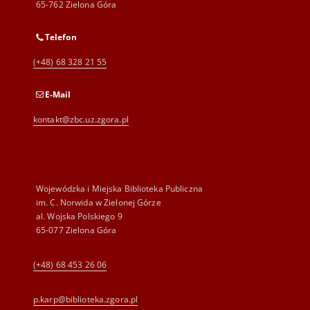
65-762 Zielona Góra
Telefon
(+48) 68 328 21 55
E-Mail
kontakt@zbc.uz.zgora.pl
Wojewódzka i Miejska Biblioteka Publiczna
im. C. Norwida w Zielonej Górze
al. Wojska Polskiego 9
65-077 Zielona Góra
(+48) 68 453 26 06
p.karp@biblioteka.zgora.pl