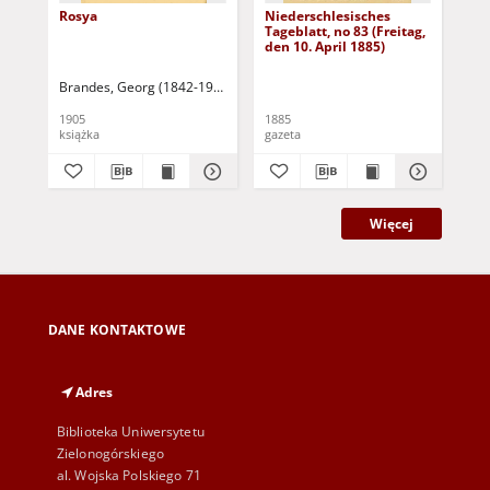
Rosya
Niederschlesisches
Ni
Tageblatt, no 83 (Freitag,
Tag
den 10. April 1885)
(S
Apr
Brandes, Georg (1842-1927)
Sarnecka, M. - tł.
1905
1885
188
książka
gazeta
gaz
Więcej
DANE KONTAKTOWE
Adres
Biblioteka Uniwersytetu
Zielonogórskiego
al. Wojska Polskiego 71