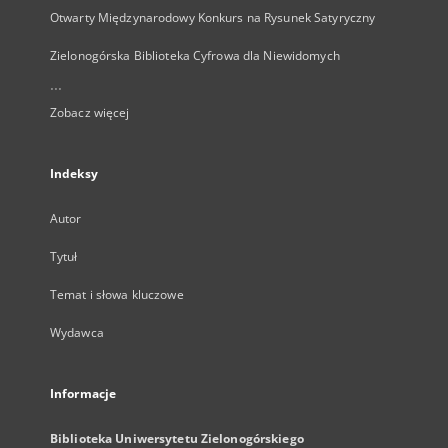
Otwarty Międzynarodowy Konkurs na Rysunek Satyryczny
Zielonogórska Biblioteka Cyfrowa dla Niewidomych
...
Zobacz więcej
Indeksy
Autor
Tytuł
Temat i słowa kluczowe
Wydawca
Informacje
Biblioteka Uniwersytetu Zielonogórskiego