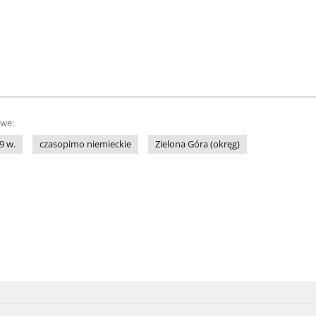
owe:
9 w.
czasopimo niemieckie
Zielona Góra (okręg)