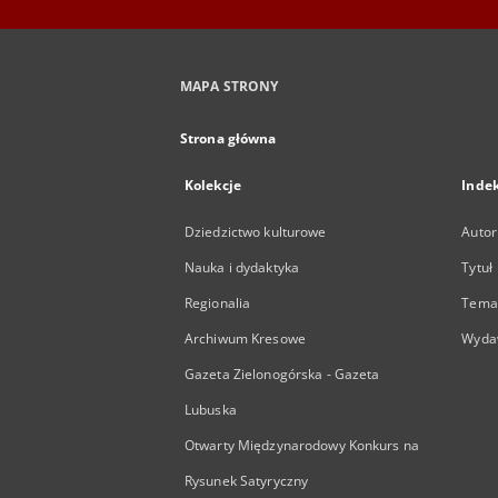
MAPA STRONY
Strona główna
Kolekcje
Inde
Dziedzictwo kulturowe
Autor
Nauka i dydaktyka
Tytuł
Regionalia
Temat
Archiwum Kresowe
Wyda
Gazeta Zielonogórska - Gazeta
Lubuska
Otwarty Międzynarodowy Konkurs na
Rysunek Satyryczny