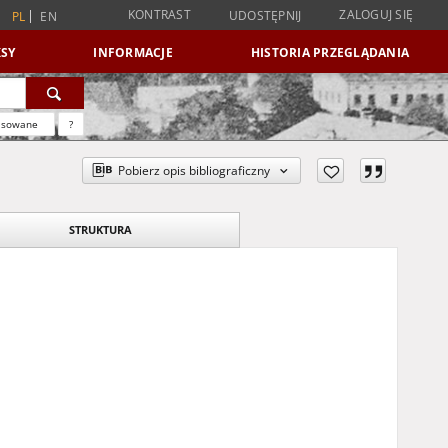
KONTRAST
ZALOGUJ SIĘ
UDOSTĘPNIJ
PL
EN
SY
INFORMACJE
HISTORIA PRZEGLĄDANIA
nsowane
?
Pobierz opis bibliograficzny
STRUKTURA