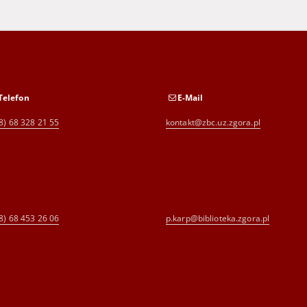
Telefon
E-Mail
8) 68 328 21 55
kontakt@zbc.uz.zgora.pl
8) 68 453 26 06
p.karp@biblioteka.zgora.pl