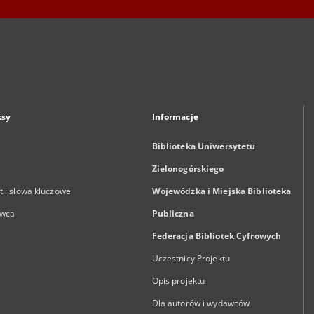
ksy
Informacje
Biblioteka Uniwersytetu
Zielonogórskiego
 i słowa kluczowe
Wojewódzka i Miejska Biblioteka
wca
Publiczna
Federacja Bibliotek Cyfrowych
Uczestnicy Projektu
Opis projektu
Dla autorów i wydawców