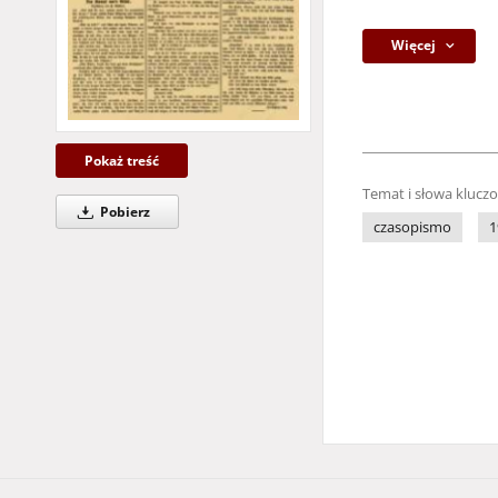
Więcej
Pokaż treść
Temat i słowa klucz
Pobierz
czasopismo
1