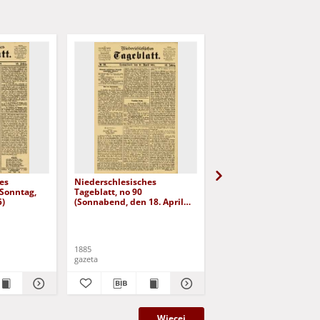
es
Niederschlesisches
Niederschlesisches
(Sonntag,
Tageblatt, no 90
Tageblatt, no 98 (Diens
5)
(Sonnabend, den 18. April
den 28. April 1885)
1885)
1885
1885
gazeta
gazeta
Więcej