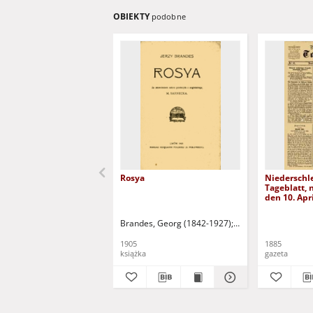
OBIEKTY
podobne
Rosya
Niederschl
Tageblatt, n
den 10. Apr
Brandes, Georg (1842-1927)
Sarnecka, M. - tł.
1905
1885
książka
gazeta