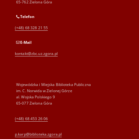
65-762 Zielona Góra
Telefon
(+48) 68 328 21 55
E-Mail
kontakt@zbc.uz.zgora.pl
Wojewódzka i Miejska Biblioteka Publiczna
im. C. Norwida w Zielonej Górze
al. Wojska Polskiego 9
65-077 Zielona Góra
(+48) 68 453 26 06
p.karp@biblioteka.zgora.pl