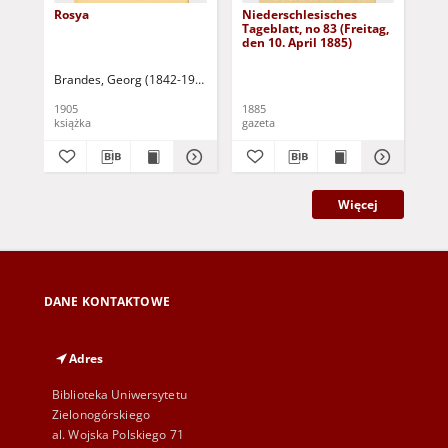
Rosya
Niederschlesisches
Ni
Tageblatt, no 83 (Freitag,
Tag
den 10. April 1885)
(S
Apr
Brandes, Georg (1842-1927)
Sarnecka, M. - tł.
1905
1885
188
książka
gazeta
gaz
Więcej
DANE KONTAKTOWE
Adres
Biblioteka Uniwersytetu
Zielonogórskiego
al. Wojska Polskiego 71