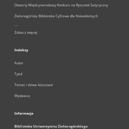
Otwarty Międzynarodowy Konkurs na Rysunek Satyryczny
Zielonogórska Biblioteka Cyfrowa dla Niewidomych
...
Zobacz więcej
Indeksy
Autor
Tytuł
Temat i słowa kluczowe
Wydawca
Informacje
Biblioteka Uniwersytetu Zielonogórskiego