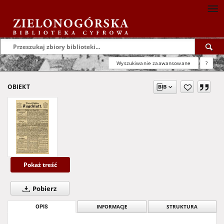
Wyszukiwanie zaawansowane
?
OBIEKT
Pokaż treść
Pobierz
OPIS
INFORMACJE
STRUKTURA