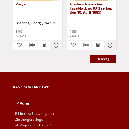
Rosya
Niederschlesisches
Ni
Tageblatt, no 83 (Freitag,
Tag
den 10. April 1885)
(S
Apr
Brandes, Georg (1842-1927)
Sarnecka, M. - tł.
1905
1885
188
książka
gazeta
gaz
Więcej
DANE KONTAKTOWE
Adres
Biblioteka Uniwersytetu
Zielonogórskiego
al. Wojska Polskiego 71