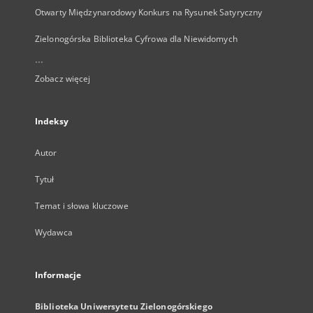
Otwarty Międzynarodowy Konkurs na Rysunek Satyryczny
Zielonogórska Biblioteka Cyfrowa dla Niewidomych
...
Zobacz więcej
Indeksy
Autor
Tytuł
Temat i słowa kluczowe
Wydawca
Informacje
Biblioteka Uniwersytetu Zielonogórskiego