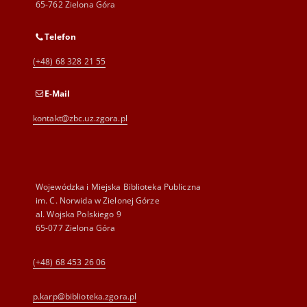
65-762 Zielona Góra
Telefon
(+48) 68 328 21 55
E-Mail
kontakt@zbc.uz.zgora.pl
Wojewódzka i Miejska Biblioteka Publiczna
im. C. Norwida w Zielonej Górze
al. Wojska Polskiego 9
65-077 Zielona Góra
(+48) 68 453 26 06
p.karp@biblioteka.zgora.pl