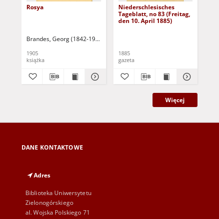
Rosya
Niederschlesisches
Ni
Tageblatt, no 83 (Freitag,
Tag
den 10. April 1885)
(S
Apr
Brandes, Georg (1842-1927)
Sarnecka, M. - tł.
1905
1885
188
książka
gazeta
gaz
Więcej
DANE KONTAKTOWE
Adres
Biblioteka Uniwersytetu
Zielonogórskiego
al. Wojska Polskiego 71