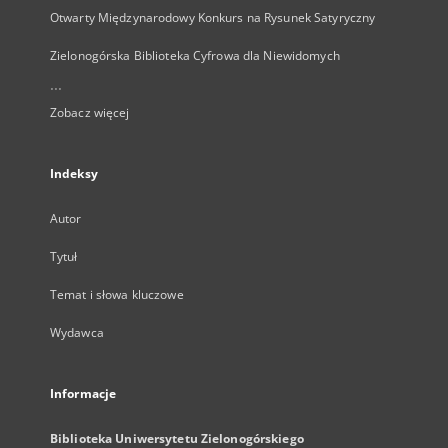
Otwarty Międzynarodowy Konkurs na Rysunek Satyryczny
Zielonogórska Biblioteka Cyfrowa dla Niewidomych
...
Zobacz więcej
Indeksy
Autor
Tytuł
Temat i słowa kluczowe
Wydawca
Informacje
Biblioteka Uniwersytetu Zielonogórskiego