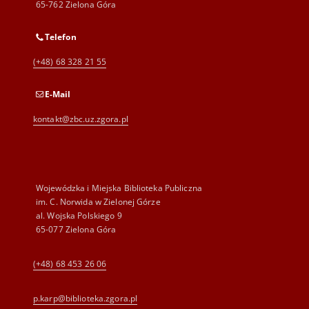
65-762 Zielona Góra
Telefon
(+48) 68 328 21 55
E-Mail
kontakt@zbc.uz.zgora.pl
Wojewódzka i Miejska Biblioteka Publiczna
im. C. Norwida w Zielonej Górze
al. Wojska Polskiego 9
65-077 Zielona Góra
(+48) 68 453 26 06
p.karp@biblioteka.zgora.pl