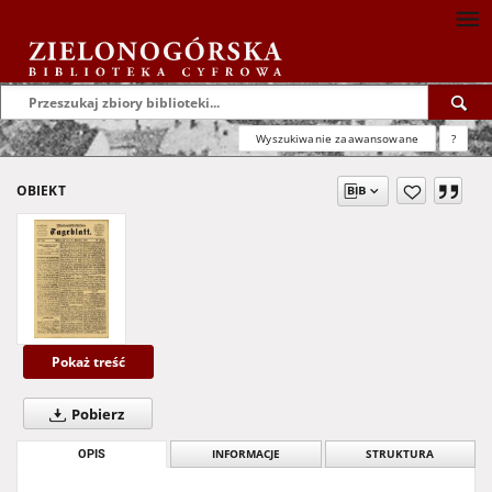
Wyszukiwanie zaawansowane
?
OBIEKT
Pokaż treść
Pobierz
OPIS
INFORMACJE
STRUKTURA