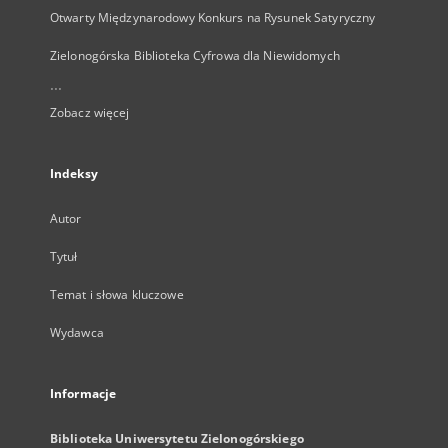
Otwarty Międzynarodowy Konkurs na Rysunek Satyryczny
Zielonogórska Biblioteka Cyfrowa dla Niewidomych
...
Zobacz więcej
Indeksy
Autor
Tytuł
Temat i słowa kluczowe
Wydawca
Informacje
Biblioteka Uniwersytetu Zielonogórskiego