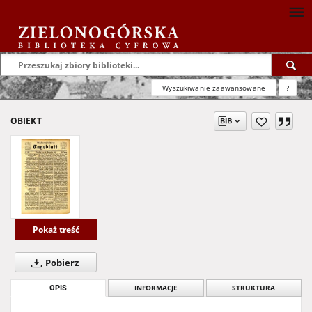
Wyszukiwanie zaawansowane
?
OBIEKT
Pokaż treść
Pobierz
OPIS
INFORMACJE
STRUKTURA