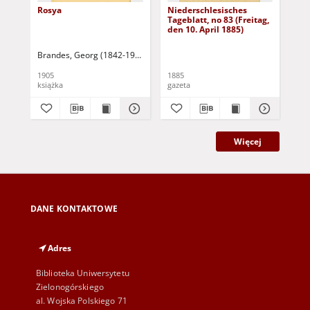
Rosya
Niederschlesisches
Ni
Tageblatt, no 83 (Freitag,
Tag
den 10. April 1885)
(S
Apr
Brandes, Georg (1842-1927)
Sarnecka, M. - tł.
1905
1885
188
książka
gazeta
gaz
Więcej
DANE KONTAKTOWE
Adres
Biblioteka Uniwersytetu
Zielonogórskiego
al. Wojska Polskiego 71