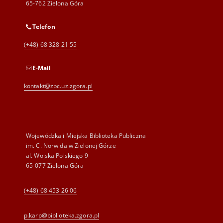
65-762 Zielona Góra
Telefon
(+48) 68 328 21 55
E-Mail
kontakt@zbc.uz.zgora.pl
Wojewódzka i Miejska Biblioteka Publiczna
im. C. Norwida w Zielonej Górze
al. Wojska Polskiego 9
65-077 Zielona Góra
(+48) 68 453 26 06
p.karp@biblioteka.zgora.pl