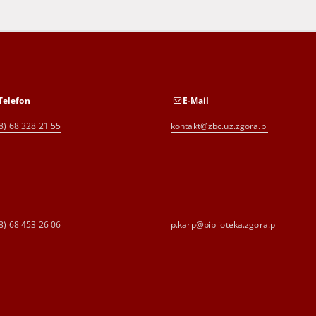
Telefon
E-Mail
8) 68 328 21 55
kontakt@zbc.uz.zgora.pl
8) 68 453 26 06
p.karp@biblioteka.zgora.pl