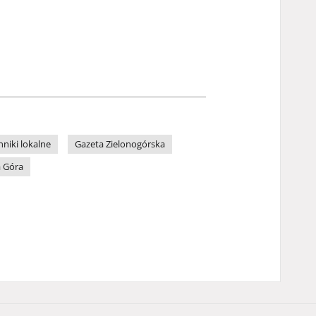
nniki lokalne
Gazeta Zielonogórska
a Góra