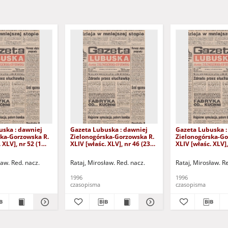
uska : dawniej
Gazeta Lubuska : dawniej
Gazeta Lubuska :
ska-Gorzowska R.
Zielonogórska-Gorzowska R.
Zielonogórska-Go
 XLV], nr 52 (1
XLIV [właśc. XLV], nr 46 (23
XLIV [właśc. XLV],
. - Wyd. 1
lutego 1996). - Wyd. 1
lutego 1996). - W
ław. Red. nacz.
Rataj, Mirosław. Red. nacz.
Rataj, Mirosław. R
1996
1996
czasopisma
czasopisma