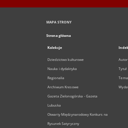
MAPA STRONY
Strona główna
Kolekcje
Inde
Dziedzictwo kulturowe
Autor
Nauka i dydaktyka
Tytuł
Regionalia
Temat
Archiwum Kresowe
Wyda
Gazeta Zielonogórska - Gazeta
Lubuska
Otwarty Międzynarodowy Konkurs na
Rysunek Satyryczny