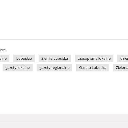
owe:
alne
Lubuskie
Ziemia Lubuska
czasopisma lokalne
dzie
gazety lokalne
gazety regionalne
Gazeta Lubuska
Zielon