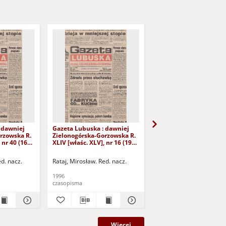
 dawniej
Gazeta Lubuska : dawniej
Gazeta Lubuska : dawn
rzowska R.
Zielonogórska-Gorzowska R.
Zielonogórska-Gorzows
 nr 40 (16
XLIV [właśc. XLV], nr 16 (19
XLI [właśc. XLII], nr 281
yd. 1
stycznia 1996). - Wyd. 1
grudnia 1993). - Wyd 1
ed. nacz.
Rataj, Mirosław. Red. nacz.
Rataj, Mirosław. Red. nac
1996
1993
czasopisma
czasopisma
Więcej