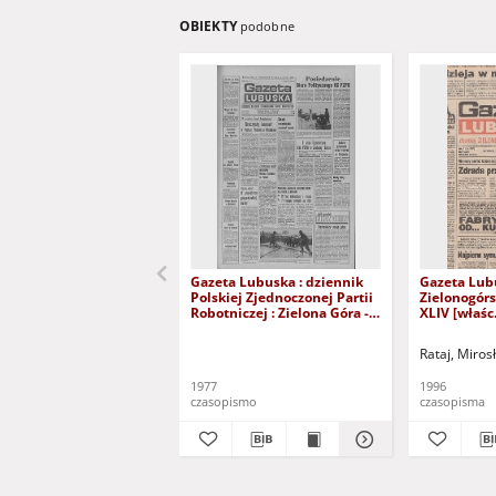
OBIEKTY
podobne
Gazeta Lubuska : dziennik
Gazeta Lub
Polskiej Zjednoczonej Partii
Zielonogór
Robotniczej : Zielona Góra -
XLIV [właśc.
Gorzów R. XXVI Nr 43 (23
marca 1996)
lutego 1977). - Wyd. A
Rataj, Miros
1977
1996
czasopismo
czasopisma