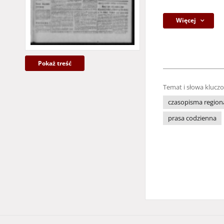
Więcej
Pokaż treść
Temat i słowa klucz
czasopisma region
prasa codzienna