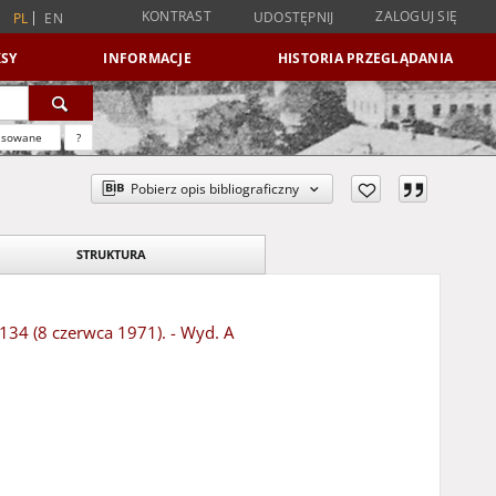
KONTRAST
ZALOGUJ SIĘ
UDOSTĘPNIJ
PL
EN
SY
INFORMACJE
HISTORIA PRZEGLĄDANIA
nsowane
?
Pobierz opis bibliograficzny
STRUKTURA
 134 (8 czerwca 1971). - Wyd. A