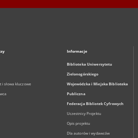
ksy
Informacje
Biblioteka Uniwersytetu
Zielonogórskiego
 i słowa kluczowe
Wojewódzka i Miejska Biblioteka
wca
Publiczna
Federacja Bibliotek Cyfrowych
Uczestnicy Projektu
Opis projektu
Dla autorów i wydawców