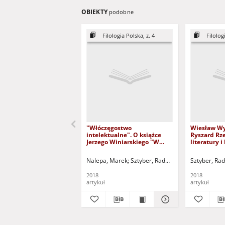
OBIEKTY
podobne
Filologia Polska, z. 4
Filolog
"Włóczęgostwo
Wiesław Wy
intelektualne". O książce
Ryszard Rze
Jerzego Winiarskiego "W
literatury i
przestrzeni kulturowej
staropolskie
poezji polskiej (pejzaże
książkach i 
Nalepa, Marek
Sztyber, Radosław - red. nacz.
Sztyber, Ra
antropologiczne z wieków
recenzja
dawnych i współczesne).
2018
2018
Studia i szkice" - recenzja
artykuł
artykuł