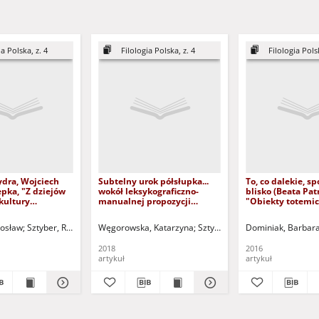
ia Polska, z. 4
Filologia Polska, z. 4
Filologia Polsk
dra, Wojciech
Subtelny urok półsłupka...
To, co dalekie, sp
pka, "Z dziejów
wokół leksykograficzno-
blisko (Beata Pat
 kultury
manualnej propozycji
"Obiekty totemic
j. Studia o
Bogumiły Husak - "Kochamy
Zaułek Wydawni
tekstach" -
amigurumi. Pojęcia i zwroty
Pomyłka, Szczeci
dosław
Sztyber, Radosław - red. nacz.
Węgorowska, Katarzyna
Sztyber, Radosław - red. nacz.
Dominiak, Barbar
szydełkowe w języku
recenzja
polskim, niemieckim,
2018
2016
rosyjskim i angielskim" -
artykuł
artykuł
recenzja