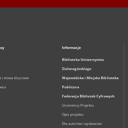
ksy
Informacje
Biblioteka Uniwersytetu
Zielonogórskiego
 i słowa kluczowe
Wojewódzka i Miejska Biblioteka
wca
Publiczna
Federacja Bibliotek Cyfrowych
Uczestnicy Projektu
Opis projektu
Dla autorów i wydawców