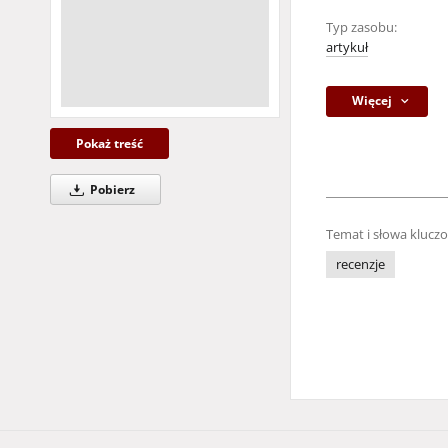
Typ zasobu:
artykuł
Więcej
Pokaż treść
Pobierz
Temat i słowa klucz
recenzje