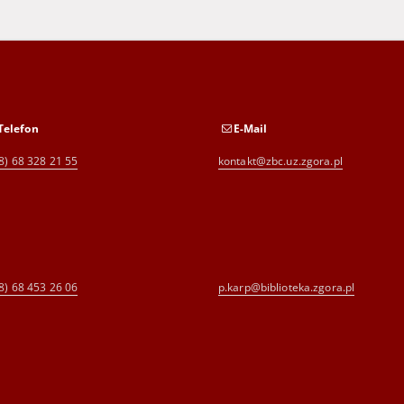
Telefon
E-Mail
8) 68 328 21 55
kontakt@zbc.uz.zgora.pl
8) 68 453 26 06
p.karp@biblioteka.zgora.pl