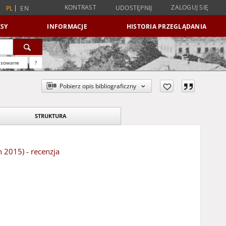
KONTRAST
ZALOGUJ SIĘ
UDOSTĘPNIJ
PL
EN
SY
INFORMACJE
HISTORIA PRZEGLĄDANIA
nsowane
?
Pobierz opis bibliograficzny
STRUKTURA
n 2015) - recenzja