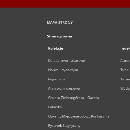
MAPA STRONY
Strona główna
Kolekcje
Inde
Dziedzictwo kulturowe
Autor
Nauka i dydaktyka
Tytuł
Regionalia
Temat
Archiwum Kresowe
Wyda
Gazeta Zielonogórska - Gazeta
Lubuska
Otwarty Międzynarodowy Konkurs na
Rysunek Satyryczny