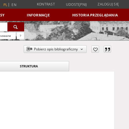
KONTRAST
ZALOGUJ SIĘ
UDOSTĘPNIJ
PL
EN
SY
INFORMACJE
HISTORIA PRZEGLĄDANIA
nsowane
?
Pobierz opis bibliograficzny
STRUKTURA