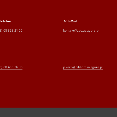
Telefon
E-Mail
8) 68 328 21 55
kontakt@zbc.uz.zgora.pl
8) 68 453 26 06
p.karp@biblioteka.zgora.pl