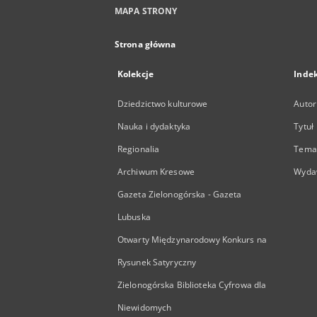
MAPA STRONY
Strona główna
Kolekcje
Inde
Dziedzictwo kulturowe
Autor
Nauka i dydaktyka
Tytuł
Regionalia
Temat
Archiwum Kresowe
Wyda
Gazeta Zielonogórska - Gazeta
Lubuska
Otwarty Międzynarodowy Konkurs na
Rysunek Satyryczny
Zielonogórska Biblioteka Cyfrowa dla
Niewidomych