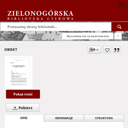
Wyszukiwanie zaawansowane
?
OBIEKT
Pokaż treść
Pobierz
OPIS
INFORMACJE
STRUKTURA