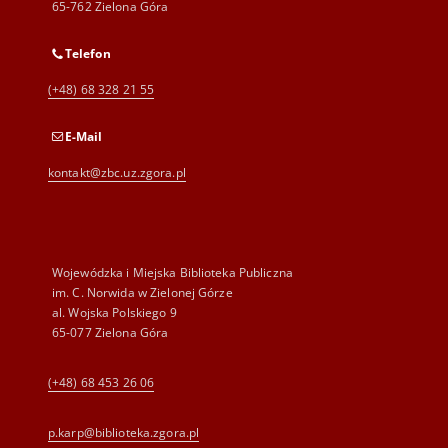
65-762 Zielona Góra
Telefon
(+48) 68 328 21 55
E-Mail
kontakt@zbc.uz.zgora.pl
Wojewódzka i Miejska Biblioteka Publiczna
im. C. Norwida w Zielonej Górze
al. Wojska Polskiego 9
65-077 Zielona Góra
(+48) 68 453 26 06
p.karp@biblioteka.zgora.pl