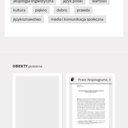
aksjologia lingwistyczna
język polski
wartości
kultura
piękno
dobro
prawda
językoznawstwo
media i komunikacja społeczna
OBIEKTY
podobne
Prace Aksjologiczne, 3