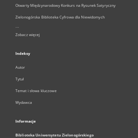
Otwarty Międzynarodowy Konkurs na Rysunek Satyryczny
Zielonogórska Biblioteka Cyfrowa dla Niewidomych
...
Zobacz więcej
Indeksy
Autor
Tytuł
Temat i słowa kluczowe
Wydawca
Informacje
Biblioteka Uniwersytetu Zielonogórskiego