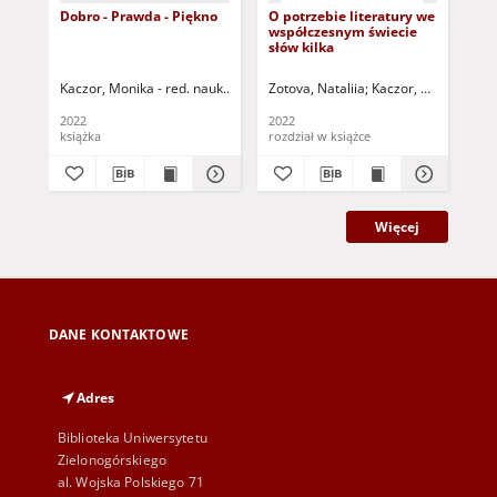
Dobro - Prawda - Piękno
O potrzebie literatury we
Fel
współczesnym świecie
aut
słów kilka
("Z
Kaczor, Monika - red. nauk.
Kładoczny, Piotr - red. nauk.
Zotova, Nataliia
Kaczor, Monika - red
Gaw
2022
2022
202
książka
rozdział w książce
roz
Więcej
DANE KONTAKTOWE
Adres
Biblioteka Uniwersytetu
Zielonogórskiego
al. Wojska Polskiego 71