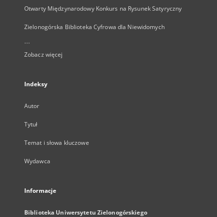
Otwarty Międzynarodowy Konkurs na Rysunek Satyryczny
Zielonogórska Biblioteka Cyfrowa dla Niewidomych
...
Zobacz więcej
Indeksy
Autor
Tytuł
Temat i słowa kluczowe
Wydawca
Informacje
Biblioteka Uniwersytetu Zielonogórskiego