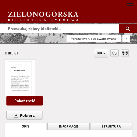
Wyszukiwanie zaawansowane
?
OBIEKT
Pokaż treść
Pobierz
OPIS
INFORMACJE
STRUKTURA