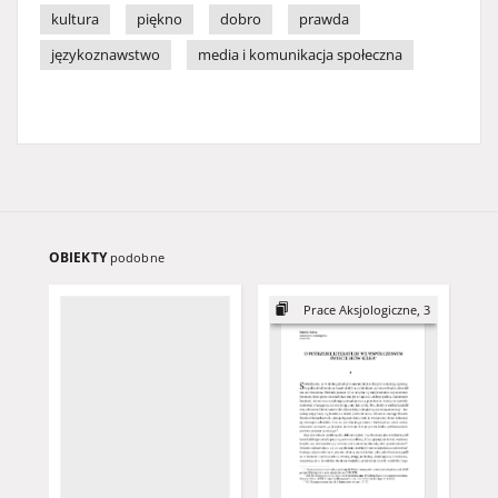
kultura
piękno
dobro
prawda
językoznawstwo
media i komunikacja społeczna
OBIEKTY
podobne
Prace Aksjologiczne, 3