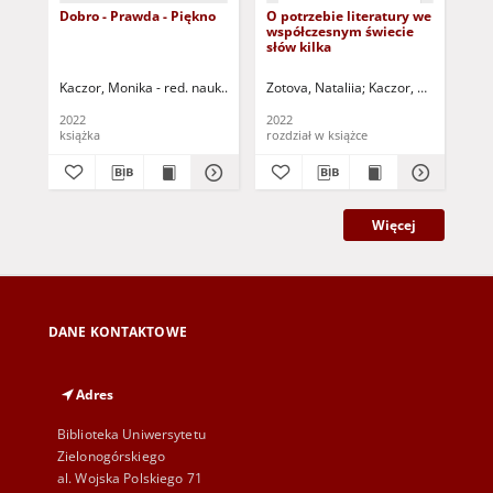
Dobro - Prawda - Piękno
O potrzebie literatury we
Ko
współczesnym świecie
ser
słów kilka
(or
Twó
Kaczor, Monika - red. nauk.
Kładoczny, Piotr - red. nauk.
Zotova, Nataliia
Kaczor, Monika - red
Ant
2022
2022
202
książka
rozdział w książce
roz
Więcej
DANE KONTAKTOWE
Adres
Biblioteka Uniwersytetu
Zielonogórskiego
al. Wojska Polskiego 71