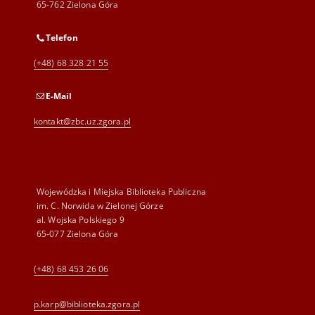
65-762 Zielona Góra
Telefon
(+48) 68 328 21 55
E-Mail
kontakt@zbc.uz.zgora.pl
Wojewódzka i Miejska Biblioteka Publiczna
im. C. Norwida w Zielonej Górze
al. Wojska Polskiego 9
65-077 Zielona Góra
(+48) 68 453 26 06
p.karp@biblioteka.zgora.pl