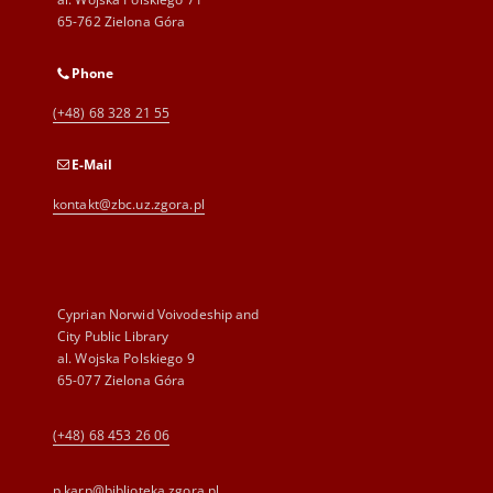
65-762 Zielona Góra
Phone
(+48) 68 328 21 55
E-Mail
kontakt@zbc.uz.zgora.pl
Cyprian Norwid Voivodeship and
City Public Library
al. Wojska Polskiego 9
65-077 Zielona Góra
(+48) 68 453 26 06
p.karp@biblioteka.zgora.pl