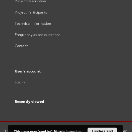
Project description
Project Participants
Technical information
Frequently asked questions
Contact
User's account
Log in
Recently viewed
This service runs on
DInGO dLibra 6.3.21
software created by
I understand
Poznan
This page uses 'cookies'.
More information