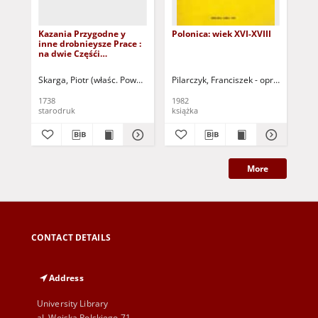
Kazania Przygodne y
Polonica: wiek XVI-XVIII
Ksi
inne drobnieysze Prace :
zda
na dwie Częśći
stu
Rozdzielone
wy
Skarga, Piotr (właśc. Powęski, Piotr ; 1536-1612)
Pilarczyk, Franciszek - oprac.
Beł
1738
1982
188
starodruk
książka
ksi
More
CONTACT DETAILS
Address
University Library
al. Wojska Polskiego 71