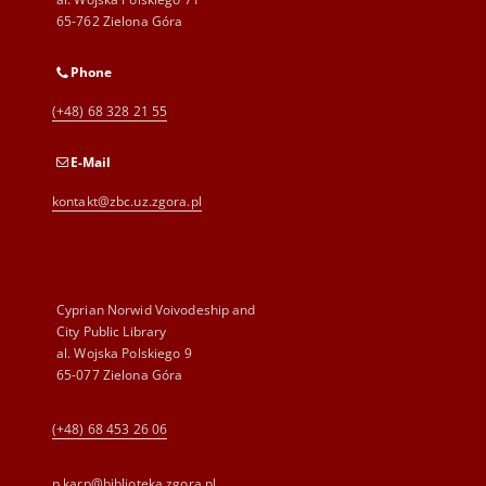
65-762 Zielona Góra
Phone
(+48) 68 328 21 55
E-Mail
kontakt@zbc.uz.zgora.pl
Cyprian Norwid Voivodeship and
City Public Library
al. Wojska Polskiego 9
65-077 Zielona Góra
(+48) 68 453 26 06
p.karp@biblioteka.zgora.pl