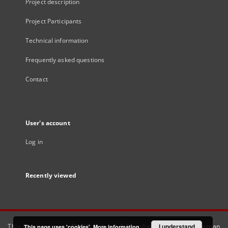
Project description
Project Participants
Technical information
Frequently asked questions
Contact
User's account
Log in
Recently viewed
This service runs on
DInGO dLibra 6.3.21
software created by
I understand
Poznan
This page uses 'cookies'.
More information