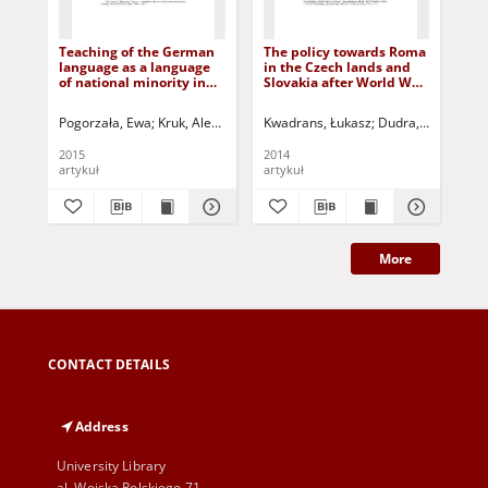
Teaching of the German
The policy towards Roma
Ro
language as a language
in the Czech lands and
cou
of national minority in
Slovakia after World War
Eur
contemporary Poland =
II = Polityka wobec
Fra
Nauczanie języka
Romów na obszarze
Ro
Pogorzała, Ewa
Kruk, Aleksandra (1980- ) - red.
Kwadrans, Łukasz
Pochyły, Piotr - red.
Dudra, Stefan - re
Tal
niemieckiego jako języka
Czech i Słowacji po II
pa
mniejszości narodowej
wojnie światowej
Zac
2015
2014
201
we współczesnej Polsce
Wło
artykuł
artykuł
art
More
CONTACT DETAILS
Address
University Library
al. Wojska Polskiego 71