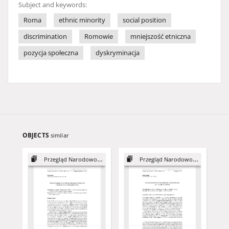
Subject and keywords:
Roma
ethnic minority
social position
discrimination
Romowie
mniejszość etniczna
pozycja społeczna
dyskryminacja
OBJECTS
similar
Przegląd Narodowościowy, 4
Przegląd Narodowościowy, 3