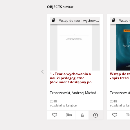
OBJECTS
similar
Wstęp do teorii wychowania
Wstęp d
1 - Teoria wychowania a
Wstęp do t
nauki pedagogiczne
- spis treś
(dokument dostępny po
zalogowaniu tylko dla osób z
dysfunkcją wzroku)
Tchorzewski, Andrzej Michał (1943- )
Tchorzewski,
2018
2018
rozdział w książce
rozdział w ks