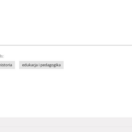
s:
historia
edukacja i pedagogika