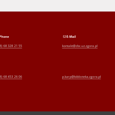
Phone
E-Mail
8) 68 328 21 55
kontakt@zbc.uz.zgora.pl
8) 68 453 26 06
p.karp@biblioteka.zgora.pl