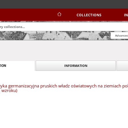
COLLECTIONS
I
Advanced
INFORMATION
ION
lityka germanizacyjna pruskich władz oświatowych na ziemiach po
ą wzroku)