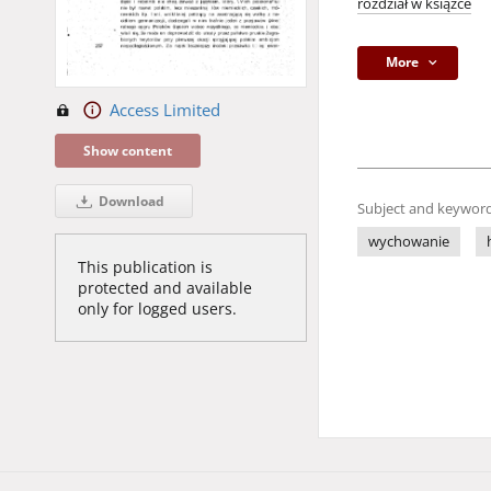
rozdział w książce
More
Access Limited
Show content
Download
Subject and keyword
wychowanie
This publication is
protected and available
only for logged users.