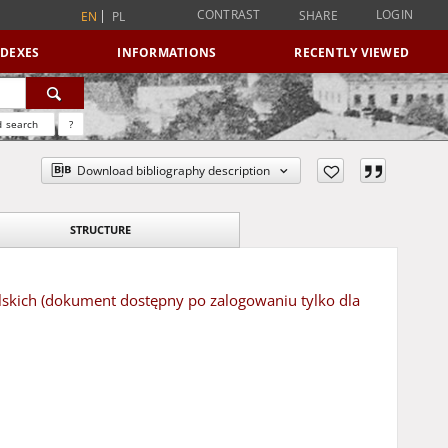
CONTRAST
LOGIN
SHARE
EN
PL
NDEXES
INFORMATIONS
RECENTLY VIEWED
 search
?
Download bibliography description
STRUCTURE
lskich (dokument dostępny po zalogowaniu tylko dla