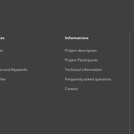
xes
Informations
or
Project description
Project Participants
ct and Keywords
Technical information
sher
Frequently asked questions
Contact