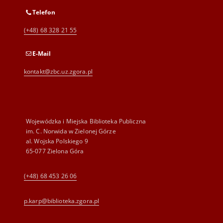
Telefon
(+48) 68 328 21 55
E-Mail
kontakt@zbc.uz.zgora.pl
Wojewódzka i Miejska Biblioteka Publiczna
im. C. Norwida w Zielonej Górze
al. Wojska Polskiego 9
65-077 Zielona Góra
(+48) 68 453 26 06
p.karp@biblioteka.zgora.pl