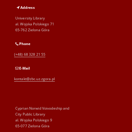
Address
University Library
al. Wojska Polskiego 71
65-762 Zielona Góra
Phone
(+48) 68 328 21 55
E-Mail
kontakt@zbc.uz.zgora.pl
Cyprian Norwid Voivodeship and
City Public Library
al. Wojska Polskiego 9
65-077 Zielona Góra