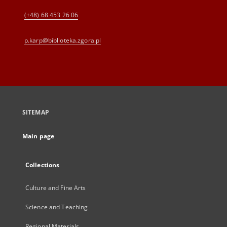
(+48) 68 453 26 06
p.karp@biblioteka.zgora.pl
SITEMAP
Main page
Collections
Culture and Fine Arts
Science and Teaching
Regional Materials