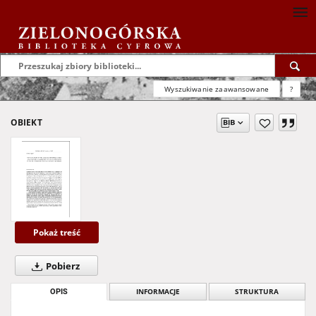
Wyszukiwanie zaawansowane
?
OBIEKT
Pokaż treść
Pobierz
OPIS
INFORMACJE
STRUKTURA