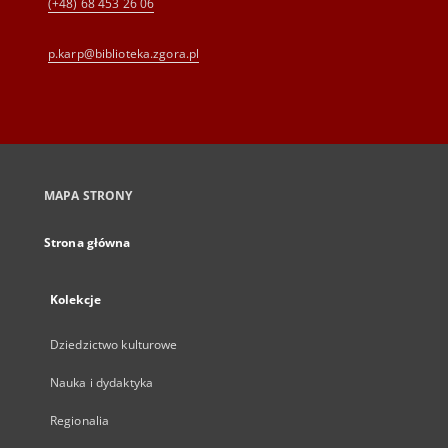
(+48) 68 453 26 06
p.karp@biblioteka.zgora.pl
MAPA STRONY
Strona główna
Kolekcje
Dziedzictwo kulturowe
Nauka i dydaktyka
Regionalia