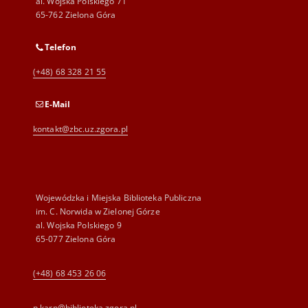
al. Wojska Polskiego 71
65-762 Zielona Góra
Telefon
(+48) 68 328 21 55
E-Mail
kontakt@zbc.uz.zgora.pl
Wojewódzka i Miejska Biblioteka Publiczna
im. C. Norwida w Zielonej Górze
al. Wojska Polskiego 9
65-077 Zielona Góra
(+48) 68 453 26 06
p.karp@biblioteka.zgora.pl