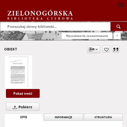
Wyszukiwanie zaawansowane
?
OBIEKT
Pokaż treść
Pobierz
OPIS
INFORMACJE
STRUKTURA