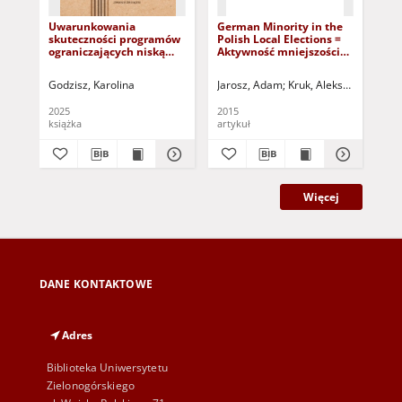
Uwarunkowania
German Minority in the
The
skuteczności programów
Polish Local Elections =
ori
ograniczających niską
Aktywność mniejszości
ser
emisję na przykładzie
niemieckiej w polskich
adm
jednostek samorządu
wyborach
ori
Godzisz, Karolina
Jarosz, Adam
Kruk, Aleksandra (1980-
Lud
terytorialnego
samorządowych
do
adm
2025
2015
201
książka
artykuł
art
Więcej
DANE KONTAKTOWE
Adres
Biblioteka Uniwersytetu
Zielonogórskiego